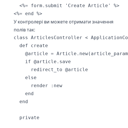
  <%= form.submit 'Create Article' %>

<%= end %>
У контролері ви можете отримати значення
полів так:
class ArticlesController < ApplicationCo
  def create

    @article = Article.new(article_param
    if @article.save

      redirect_to @article

    else

      render :new

    end

  end

  private
