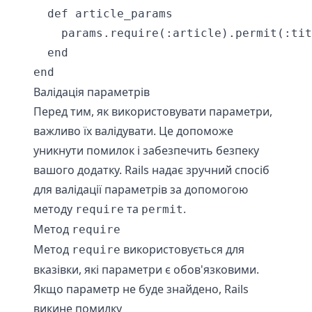
  def article_params

    params.require(:article).permit(:tit
  end

end
Валідація параметрів
Перед тим, як використовувати параметри,
важливо їх валідувати. Це допоможе
уникнути помилок і забезпечить безпеку
вашого додатку. Rails надає зручний спосіб
для валідації параметрів за допомогою
методу
та
.
require
permit
Метод
require
Метод
використовується для
require
вказівки, які параметри є обов'язковими.
Якщо параметр не буде знайдено, Rails
викине помилку