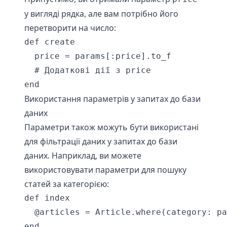
у вигляді рядка, але вам потрібно його
перетворити на число:
def create

  price = params[:price].to_f

  # Додаткові дії з price

end
Використання параметрів у запитах до бази
даних
Параметри також можуть бути використані
для фільтрації даних у запитах до бази
даних. Наприклад, ви можете
використовувати параметри для пошуку
статей за категорією:
def index

  @articles = Article.where(category: pa
end