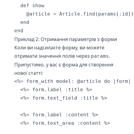
  def show

    @article = Article.find(params[:id])

  end

end
Приклад 2: Отримання параметрів з форми
Коли ви надсилаєте форму, ви можете
отримати значення полів через
.
params
Припустимо, у вас є форма для створення
нової статті:
<%= form_with model: @article do |form| 
  <%= form.label :title %>

  <%= form.text_field :title %>

  <%= form.label :content %>

  <%= form.text_area :content %>
