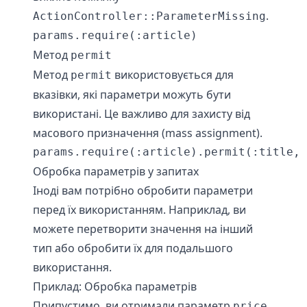
.
ActionController::ParameterMissing
params.require(:article)
Метод
permit
Метод
використовується для
permit
вказівки, які параметри можуть бути
використані. Це важливо для захисту від
масового призначення (mass assignment).
params.require(:article).permit(:title, 
Обробка параметрів у запитах
Іноді вам потрібно обробити параметри
перед їх використанням. Наприклад, ви
можете перетворити значення на інший
тип або обробити їх для подальшого
використання.
Приклад: Обробка параметрів
Припустимо, ви отримали параметр
price