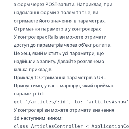
з форм через POST-запити. Наприклад, при
надсиланні форми з полем
, ви
title
отримаєте його значення в параметрах.
Отримання параметрів у контролерах
У контролерах Rails ви можете отримати
доступ до параметрів через об'єкт
.
params
Це хеш, який містить усі параметри, що
надійшли з запиту. Давайте розглянемо
кілька прикладів.
Приклад 1: Отримання параметрів з URL
Припустимо, у вас є маршрут, який приймає
параметр
:
id
get '/articles/:id', to: 'articles#show'
У контролері ви можете отримати значення
наступним чином:
id
class ArticlesController < ApplicationCo