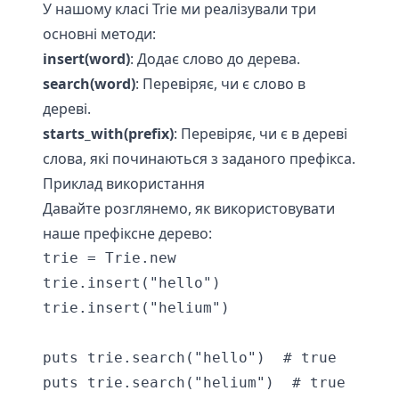
У нашому класі Trie ми реалізували три
основні методи:
insert(word)
: Додає слово до дерева.
search(word)
: Перевіряє, чи є слово в
дереві.
starts_with(prefix)
: Перевіряє, чи є в дереві
слова, які починаються з заданого префікса.
Приклад використання
Давайте розглянемо, як використовувати
наше префіксне дерево:
trie = Trie.new

trie.insert("hello")

trie.insert("helium")

puts trie.search("hello")  # true

puts trie.search("helium")  # true
