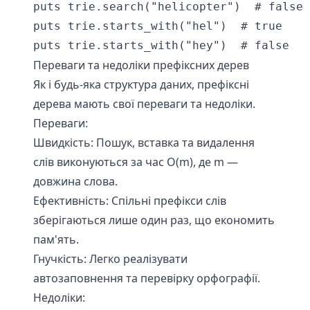
puts trie.search("helicopter")  # false

puts trie.starts_with("hel")  # true

Переваги та недоліки префіксних дерев
Як і будь-яка структура даних, префіксні
дерева мають свої переваги та недоліки.
Переваги:
Швидкість: Пошук, вставка та видалення
слів виконуються за час O(m), де m —
довжина слова.
Ефективність: Спільні префікси слів
зберігаються лише один раз, що економить
пам'ять.
Гнучкість: Легко реалізувати
автозаповнення та перевірку орфографії.
Недоліки: