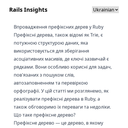
Rails Insights
Впровадження префіксних дерев у Ruby
Префіксні дерева, також відомі як Trie, є
потужною структурою даних, яка
використовується для зберігання
асоціативних масивів, де ключі зазвичай є
рядками. Вони особливо корисні для задач,
пов'язаних з пошуком слів,
автозаповненням та перевіркою
орфографії. У цій статті ми розглянемо, як
реалізувати префіксні дерева в Ruby, а
також обговоримо їх переваги та недоліки.
Що таке префіксне дерево?
Префіксне дерево — це дерево, в якому