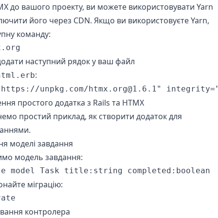
X до вашого проекту, ви можете використовувати Yarn
лючити його через CDN. Якщо ви використовуєте Yarn,
упну команду:
x.org
додати наступний рядок у ваш файл
:
html.erb
"https://unpkg.com/htmx.org@1.6.1" integrity=
ння простого додатка з Rails та HTMX
емо простий приклад, як створити додаток для
даннями.
ня моделі завдання
имо модель завдання:
te model Task title:string completed:boolean
онайте міграцію:
rate
ування контролера