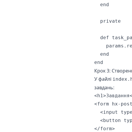
  end

  private

  def task_pa
    params.re
  end

end
Крок 3: Створе
У файлі
index.
завдань:
<h1>Завдання<
<form hx-pos
  <input typ
  <button typ
</form>
