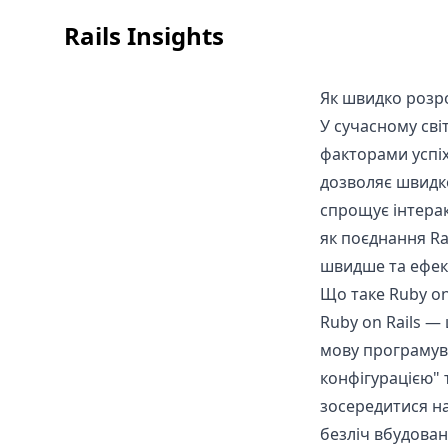
Rails Insights
Як швидко розро
У сучасному сві
факторами успіх
дозволяє швидко
спрощує інтеракт
як поєднання R
швидше та ефек
Що таке Ruby on
Ruby on Rails —
мову програмува
конфігурацією"
зосередитися на 
безліч вбудован