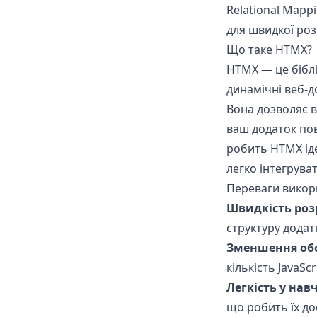
Relational Mapp
для швидкої роз
Що таке HTMX?
HTMX — це біблі
динамічні веб-до
Вона дозволяє 
ваш додаток пови
робить HTMX іде
легко інтегруват
Переваги викор
Швидкість роз
структуру додат
Зменшення обс
кількість JavaSc
Легкість у нав
що робить їх до