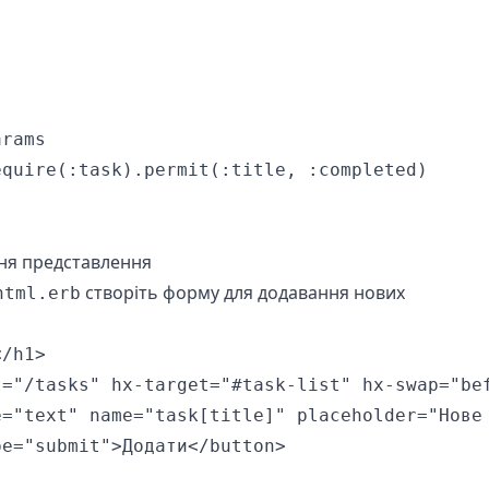
rams

quire(:task).permit(:title, :completed)

ння представлення
створіть форму для додавання нових
html.erb
/h1>

t="/tasks" hx-target="#task-list" hx-swap="bef
e="text" name="task[title]" placeholder="Нове 
e="submit">Додати</button>
