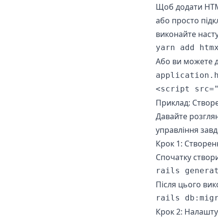
Щоб додати HTM
або просто підк
виконайте наст
yarn add htm
Або ви можете 
application.
<script src=
Приклад: Створе
Давайте розглян
управління зав
Крок 1: Створен
Спочатку створ
rails genera
Після цього вик
rails db:mig
Крок 2: Налашт