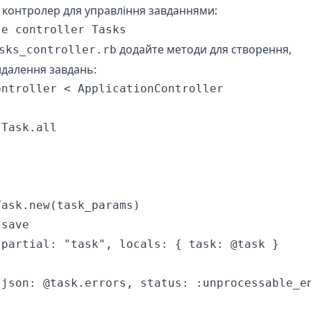
 контролер для управління завданнями:
te controller Tasks
додайте методи для створення,
sks_controller.rb
идалення завдань:
ntroller < ApplicationController

Task.all

ask.new(task_params)

save

partial: "task", locals: { task: @task }

json: @task.errors, status: :unprocessable_en