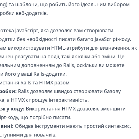
ing) та шаблони, що робить його ідеальним вибором
робки веб-додатків.
отека JavaScript, яка дозволяє вам створювати
датки без необхідності писати багато JavaScript-коду.
вам використовувати HTML-атрибути для визначення, як
нен реагувати на події, такі як кліки або зміни. Це
альним доповненням до Rails, оскільки ви можете
и його у ваші Rails-додатки.
истання Rails та HTMX разом
робки:
Rails дозволяє швидко створювати базову
ка, а HTMX спрощує інтерактивність.
ягу коду:
Використання HTMX дозволяє зменшити
ript-коду, що потрібно писати.
чанні:
Обидва інструменти мають простий синтаксис,
ступними для новачків.