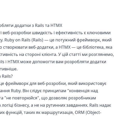
бляти додатки з Rails та HTMX
ті веб-розробки швидкість і ефективність є ключовими
у. Ruby on Rails (Rails) — це потужний фреймворк, який
 створювати веб-додатки, а HTMX — це бібліотека, яка
ивність на стороні клієнта. У цій статті ми розглянемо,
ails і HTMX може допомогти вам розробляти додатки
тивніше.
 Rails?
 це фреймворк для веб-розробки, який використовує
ння Ruby. Він слідує принципам "конвенція над
 та "не повторюйся", що дозволяє розробникам
логіці бізнесу, а не на рутинних завданнях. Rails надає
их функцій, таких як маршрутизація, ORM (Object-