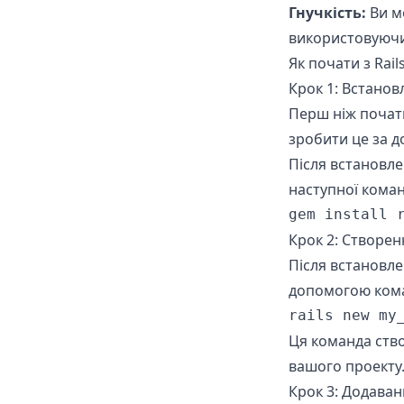
Гнучкість:
Ви м
використовуючи
Як почати з Rail
Крок 1: Встанов
Перш ніж почати
зробити це за д
Після встановле
наступної коман
gem install 
Крок 2: Створен
Після встановле
допомогою ком
rails new my
Ця команда ство
вашого проекту
Крок 3: Додава