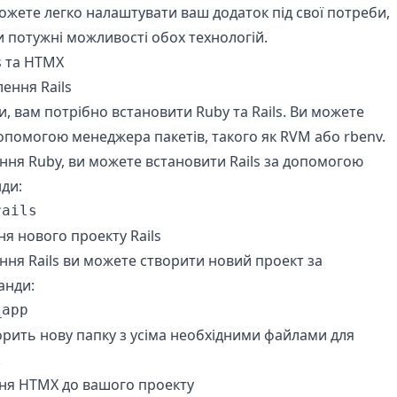
ожете легко налаштувати ваш додаток під свої потреби,
 потужні можливості обох технологій.
s та HTMX
лення Rails
, вам потрібно встановити Ruby та Rails. Ви можете
опомогою менеджера пакетів, такого як RVM або rbenv.
ння Ruby, ви можете встановити Rails за допомогою
ди:
rails
ня нового проекту Rails
ння Rails ви можете створити новий проект за
анди:
_app
рить нову папку з усіма необхідними файлами для
.
ння HTMX до вашого проекту