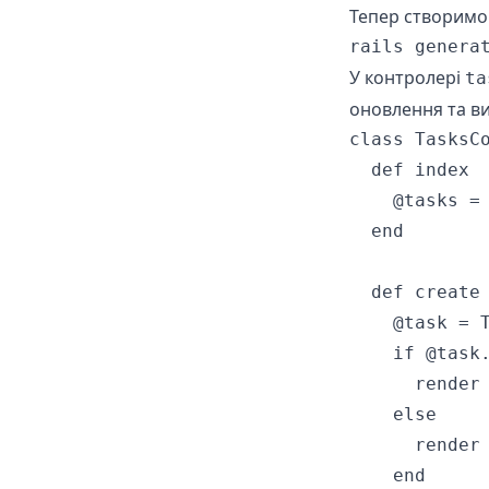
Тепер створимо
rails genera
У контролері
ta
оновлення та в
class TasksCo
  def index

    @tasks = 
  end

  def create

    @task = T
    if @task.
      render 
    else

      render 
    end
