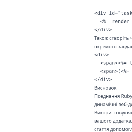
<div id="task
  <%= render 
</div>
Також створіть
окремого завда
<div>

  <span><%= t
  <span>(<%=
</div>
Висновок
Поєднання Ruby
динамічні веб-
Використовуючи 
вашого додатка,
стаття допомогл