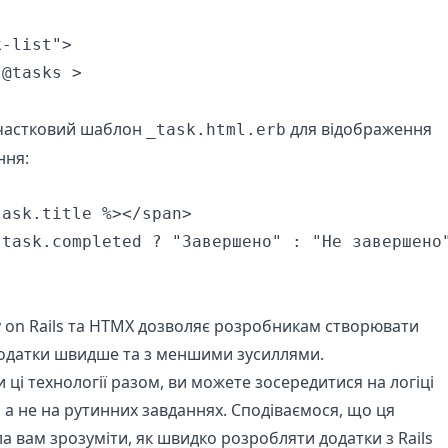
-list">

@tasks >

 частковий шаблон
для відображення
_task.html.erb
ння:
ask.title %></span>

 task.completed ? "Завершено" : "Не завершено"
 on Rails та HTMX дозволяє розробникам створювати
додатки швидше та з меншими зусиллями.
ці технології разом, ви можете зосередитися на логіці
 а не на рутинних завданнях. Сподіваємося, що ця
а вам зрозуміти, як швидко розробляти додатки з Rails