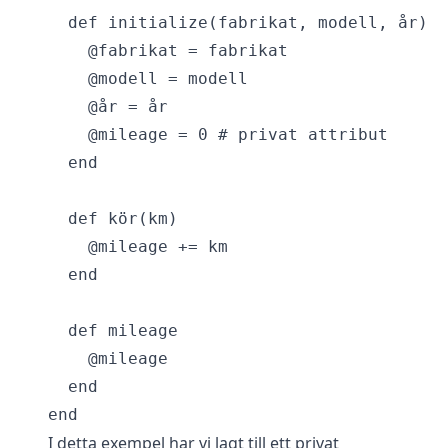
  def initialize(fabrikat, modell, år)

    @fabrikat = fabrikat

    @modell = modell

    @år = år

    @mileage = 0 # privat attribut

  end

  def kör(km)

    @mileage += km

  end

  def mileage

    @mileage

  end

I detta exempel har vi lagt till ett privat