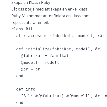
Skapa en Klass i Ruby
Låt oss börja med att skapa en enkel klass i
Ruby. Vi kommer att definiera en klass som
representerar en bil.
class Bil

  attr_accessor :fabrikat, :modell, :år

  def initialize(fabrikat, modell, år)

    @fabrikat = fabrikat

    @modell = modell

    @år = år

  end

  def info

    "Bil: #{@fabrikat} #{@modell}, År: #
  end
