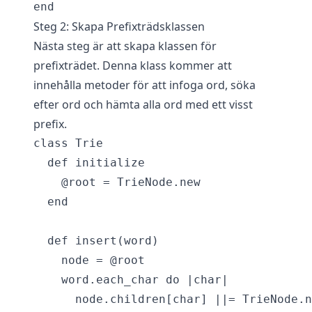
Steg 2: Skapa Prefixträdsklassen
Nästa steg är att skapa klassen för
prefixträdet. Denna klass kommer att
innehålla metoder för att infoga ord, söka
efter ord och hämta alla ord med ett visst
prefix.
class Trie

  def initialize

    @root = TrieNode.new

  end

  def insert(word)

    node = @root

    word.each_char do |char|

      node.children[char] ||= TrieNode.n