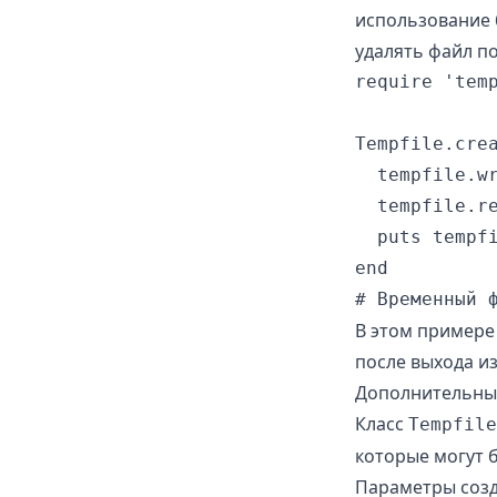
использование 
удалять файл п
require 'temp
Tempfile.crea
  tempfile.wr
  tempfile.re
  puts tempfi
end

В этом примере
после выхода из
Дополнительные
Класс
Tempfile
которые могут 
Параметры соз