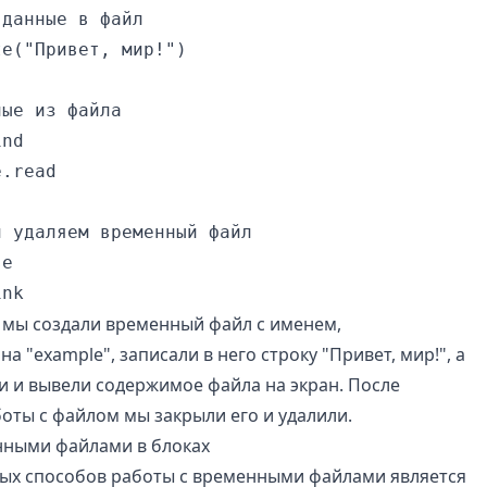
данные в файл

e("Привет, мир!")

ые из файла

nd

.read

 удаляем временный файл

e

 мы создали временный файл с именем,
 "example", записали в него строку "Привет, мир!", а
и и вывели содержимое файла на экран. После
оты с файлом мы закрыли его и удалили.
нными файлами в блоках
ых способов работы с временными файлами является