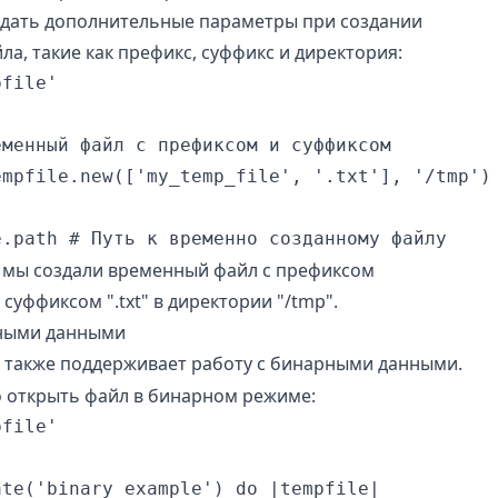
дать дополнительные параметры при создании
а, такие как префикс, суффикс и директория:
file'

менный файл с префиксом и суффиксом

mpfile.new(['my_temp_file', '.txt'], '/tmp')

 мы создали временный файл с префиксом
 суффиксом ".txt" в директории "/tmp".
рными данными
также поддерживает работу с бинарными данными.
о открыть файл в бинарном режиме:
file'

te('binary_example') do |tempfile|
