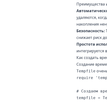
Преимущества и
Автоматическо
удаляются, ког
накопления нен
Безопасность:
T
снижает риск д
Простота испо
интегрируется 
Как создать вр
Создание време
очень
Tempfile
require 'temp
# Создаем вре
tempfile = Te