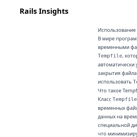
Rails Insights
Использование 
В мире програм
временными фай
, кот
Tempfile
автоматически 
закрытия файла.
использовать
T
Что такое Tempf
Класс
Tempfile
временных файл
данных на врем
специальной ди
что минимизиру