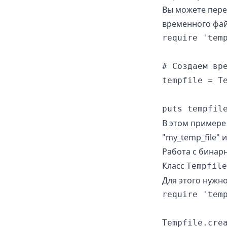
Вы можете пере
временного файл
require 'temp
# Создаем вре
tempfile = Te
В этом примере
"my_temp_file" и
Работа с бина
Класс
Tempfile
Для этого нужн
require 'temp
Tempfile.crea