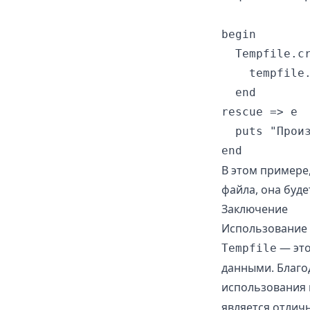
begin

  Tempfile.cr
    tempfile.
  end

rescue => e

  puts "Произ
В этом примере
файла, она буде
Заключение
Использование 
— это
Tempfile
данными. Благо
использования 
является отлич