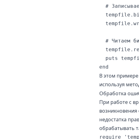
  # Записывае
  tempfile.bi
  tempfile.wr
  # Читаем би
  tempfile.re
  puts tempfi
В этом примере
используя мет
Обработка оши
При работе с в
возникновения 
недостатка прав
обрабатывать т
require 'temp