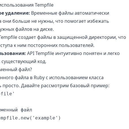
спользования Tempfile
е удаление:
Временные файлы автоматически
да они больше не нужны, что помогает избежать
ужных файлов на диске.
empfile создает файлы в защищенной директории, что
оступа к ним посторонних пользователей.
льзования:
API Tempfile интуитивно понятен и легко
в существующий код.
еменный файл?
нного файла в Ruby с использованием класса
 просто. Давайте рассмотрим базовый пример:
file'

менный файл

mpfile.new('example')
