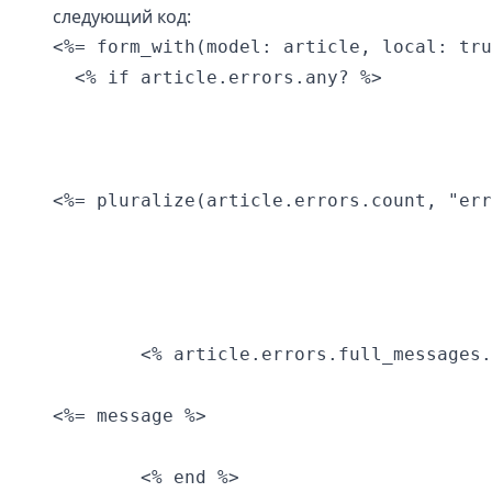
следующий код:
<%= form_with(model: article, local: tru
  <% if article.errors.any? %>

<%= pluralize(article.errors.count, "err
        <% article.errors.full_messages.
<%= message %>
        <% end %>
