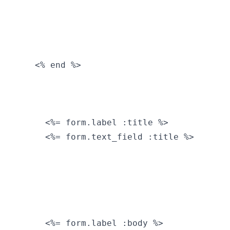
  <% end %>

    <%= form.label :title %>

    <%= form.text_field :title %>

    <%= form.label :body %>
