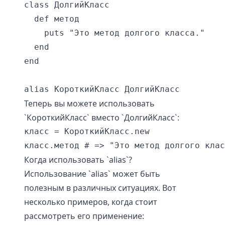
class ДолгийКласс

  def метод

    puts "Это метод долгого класса."

  end

end

alias КороткийКласс ДолгийКласс
Теперь вы можете использовать
`КороткийКласс` вместо `ДолгийКласс`:
класс = КороткийКласс.new

класс.метод # => "Это метод долгого клас
Когда использовать `alias`?
Использование `alias` может быть
полезным в различных ситуациях. Вот
несколько примеров, когда стоит
рассмотреть его применение: