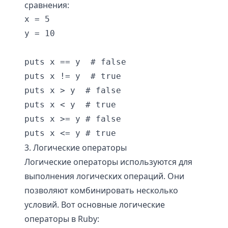
сравнения:
x = 5

y = 10

puts x == y  # false

puts x != y  # true

puts x > y  # false

puts x < y  # true

puts x >= y # false

3. Логические операторы
Логические операторы используются для
выполнения логических операций. Они
позволяют комбинировать несколько
условий. Вот основные логические
операторы в Ruby: