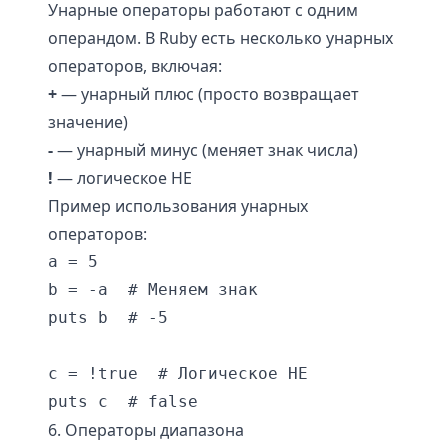
Унарные операторы работают с одним
операндом. В Ruby есть несколько унарных
операторов, включая:
+
— унарный плюс (просто возвращает
значение)
-
— унарный минус (меняет знак числа)
!
— логическое НЕ
Пример использования унарных
операторов:
a = 5

b = -a  # Меняем знак

puts b  # -5

c = !true  # Логическое НЕ

6. Операторы диапазона