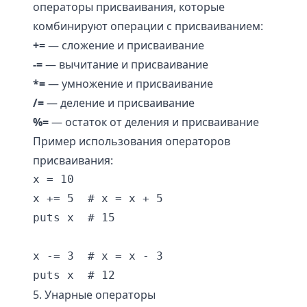
операторы присваивания, которые
комбинируют операции с присваиванием:
+=
— сложение и присваивание
-=
— вычитание и присваивание
*=
— умножение и присваивание
/=
— деление и присваивание
%=
— остаток от деления и присваивание
Пример использования операторов
присваивания:
x = 10

x += 5  # x = x + 5

puts x  # 15

x -= 3  # x = x - 3

5. Унарные операторы