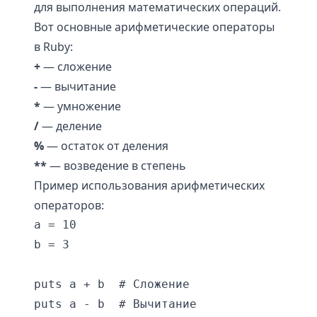
для выполнения математических операций.
Вот основные арифметические операторы
в Ruby:
+
— сложение
-
— вычитание
*
— умножение
/
— деление
%
— остаток от деления
**
— возведение в степень
Пример использования арифметических
операторов:
a = 10

b = 3

puts a + b  # Сложение

puts a - b  # Вычитание
