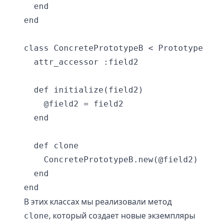
  end

end

class ConcretePrototypeB < Prototype

  attr_accessor :field2

  def initialize(field2)

    @field2 = field2

  end

  def clone

    ConcretePrototypeB.new(@field2)

  end

В этих классах мы реализовали метод
, который создает новые экземпляры
clone