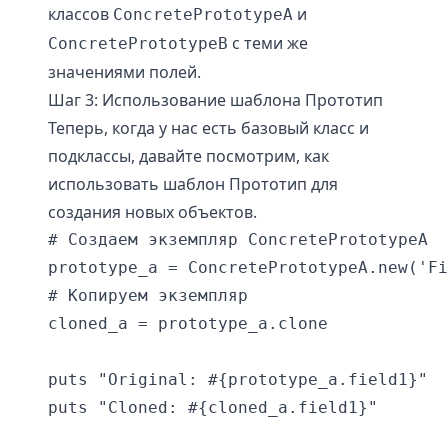
классов
и
ConcretePrototypeA
с теми же
ConcretePrototypeB
значениями полей.
Шаг 3: Использование шаблона Прототип
Теперь, когда у нас есть базовый класс и
подклассы, давайте посмотрим, как
использовать шаблон Прототип для
создания новых объектов.
# Создаем экземпляр ConcretePrototypeA

prototype_a = ConcretePrototypeA.new('Fi
# Копируем экземпляр

cloned_a = prototype_a.clone

puts "Original: #{prototype_a.field1}"  
puts "Cloned: #{cloned_a.field1}"       