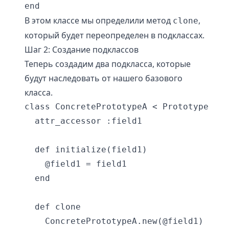
В этом классе мы определили метод
,
clone
который будет переопределен в подклассах.
Шаг 2: Создание подклассов
Теперь создадим два подкласса, которые
будут наследовать от нашего базового
класса.
class ConcretePrototypeA < Prototype

  attr_accessor :field1

  def initialize(field1)

    @field1 = field1

  end

  def clone

    ConcretePrototypeA.new(@field1)
