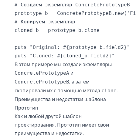
# Создаем экземпляр ConcretePrototypeB

prototype_b = ConcretePrototypeB.new('Fi
# Копируем экземпляр

cloned_b = prototype_b.clone

puts "Original: #{prototype_b.field2}"  
В этом примере мы создали экземпляры
и
ConcretePrototypeA
, а затем
ConcretePrototypeB
скопировали их с помощью метода
.
clone
Преимущества и недостатки шаблона
Прототип
Как и любой другой шаблон
проектирования, Прототип имеет свои
преимущества и недостатки.