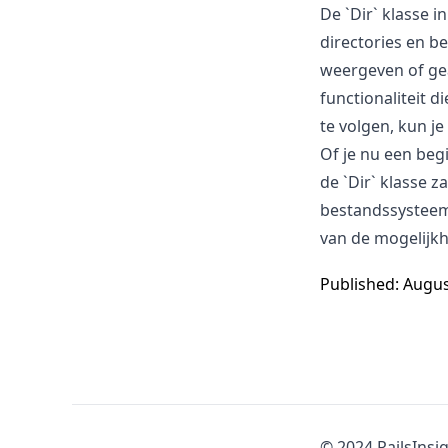
De `Dir` klasse i
directories en b
weergeven of gea
functionaliteit d
te volgen, kun je
Of je nu een beg
de `Dir` klasse z
bestandssysteem
van de mogelijkhe
Published: Augus
© 2024 RailsInsig