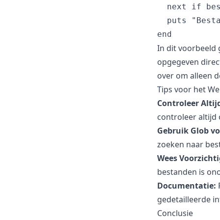
  next if be
  puts "Besta
In dit voorbeeld
opgegeven directo
over om alleen d
Tips voor het We
Controleer Altij
controleer altij
Gebruik Glob voo
zoeken naar best
Wees Voorzichti
bestanden is ono
Documentatie:
R
gedetailleerde i
Conclusie