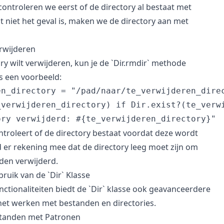
controleren we eerst of de directory al bestaat met
 dat niet het geval is, maken we de directory aan met
rwijderen
ory wilt verwijderen, kun je de `Dir.rmdir` methode
is een voorbeeld:
n_directory = "/pad/naar/te_verwijderen_direc
_verwijderen_directory) if Dir.exist?(te_verwi
ntroleert of de directory bestaat voordat deze wordt
 er rekening mee dat de directory leeg moet zijn om
den verwijderd.
uik van de `Dir` Klasse
nctionaliteiten biedt de `Dir` klasse ook geavanceerdere
et werken met bestanden en directories.
tanden met Patronen