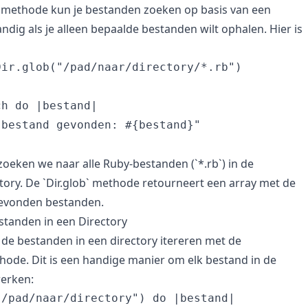
` methode kun je bestanden zoeken op basis van een
andig als je alleen bepaalde bestanden wilt ophalen. Hier is
ir.glob("/pad/naar/directory/*.rb")

h do |bestand|

bestand gevonden: #{bestand}"

 zoeken we naar alle Ruby-bestanden (`*.rb`) in de
ory. De `Dir.glob` methode retourneert een array met de
evonden bestanden.
standen in een Directory
 de bestanden in een directory itereren met de
thode. Dit is een handige manier om elk bestand in de
werken:
/pad/naar/directory") do |bestand|
