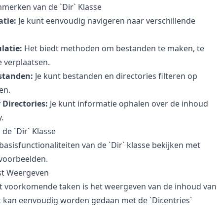
nmerken van de `Dir` Klasse
atie:
Je kunt eenvoudig navigeren naar verschillende
latie:
Het biedt methoden om bestanden te maken, te
e verplaatsen.
standen:
Je kunt bestanden en directories filteren op
en.
 Directories:
Je kunt informatie ophalen over de inhoud
.
 de `Dir` Klasse
asisfunctionaliteiten van de `Dir` klasse bekijken met
voorbeelden.
jst Weergeven
t voorkomende taken is het weergeven van de inhoud van
it kan eenvoudig worden gedaan met de `Dir.entries`