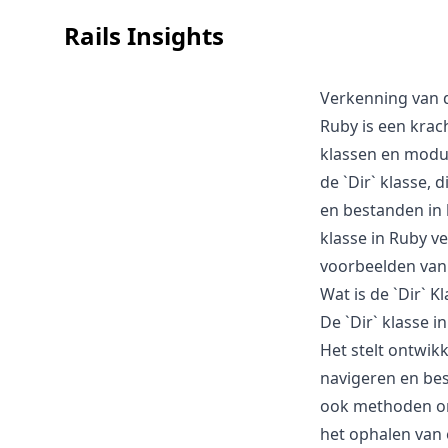
Rails Insights
Verkenning van d
Ruby is een krac
klassen en modul
de `Dir` klasse, 
en bestanden in h
klasse in Ruby v
voorbeelden van 
Wat is de `Dir` K
De `Dir` klasse i
Het stelt ontwikk
navigeren en bes
ook methoden om 
het ophalen van 