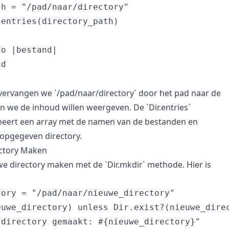
h = "/pad/naar/directory"

entries(directory_path)

o |bestand|

d

 vervangen we `/pad/naar/directory` door het pad naar de
n we de inhoud willen weergeven. De `Dir.entries`
eert een array met de namen van de bestanden en
e opgegeven directory.
ctory Maken
we directory maken met de `Dir.mkdir` methode. Hier is
ory = "/pad/naar/nieuwe_directory"

uwe_directory) unless Dir.exist?(nieuwe_direc