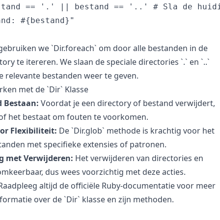
stand == '.' || bestand == '..' # Sla de huidi
nd: #{bestand}"

 gebruiken we `Dir.foreach` om door alle bestanden in de
ry te itereren. We slaan de speciale directories `.` en `..`
e relevante bestanden weer te geven.
rken met de `Dir` Klasse
d Bestaan:
Voordat je een directory of bestand verwijdert,
d of het bestaat om fouten te voorkomen.
r Flexibiliteit:
De `Dir.glob` methode is krachtig voor het
anden met specifieke extensies of patronen.
g met Verwijderen:
Het verwijderen van directories en
mkeerbaar, dus wees voorzichtig met deze acties.
aadpleeg altijd de officiële Ruby-documentatie voor meer
nformatie over de `Dir` klasse en zijn methoden.