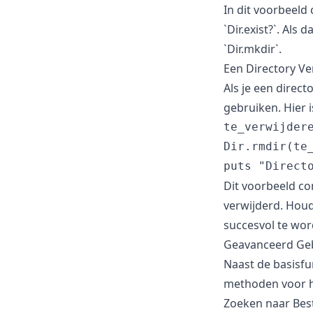
In dit voorbeeld 
`Dir.exist?`. Als
`Dir.mkdir`.
Een Directory Ve
Als je een direct
gebruiken. Hier 
te_verwijdere
Dir.rmdir(te
Dit voorbeeld co
verwijderd. Houd
succesvol te wor
Geavanceerd Gebr
Naast de basisfu
methoden voor h
Zoeken naar Bes