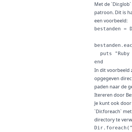
Met de `Dir.glob
patroon. Dit is h
een voorbeeld:
bestanden = D
bestanden.eac
  puts "Ruby 
In dit voorbeeld
opgegeven direct
paden naar de g
Itereren door Be
Je kunt ook door
`Dir.foreach` me
directory te ver
Dir.foreach("