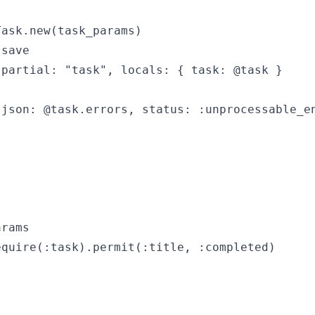
ask.new(task_params)

save

partial: "task", locals: { task: @task }

json: @task.errors, status: :unprocessable_en
rams

quire(:task).permit(:title, :completed)
