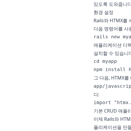
있도록 도와줍니다
환경 설정
Rails와 HTMX
다음 명령어를 사용
rails new my
애플리케이션 디렉토
설치할 수 있습니다
cd myapp

npm install 
그 다음, HTMX
app/javascri
다:
import "htmx
기본 CRUD 애
이제 Rails와 HTM
플리케이션을 만들어