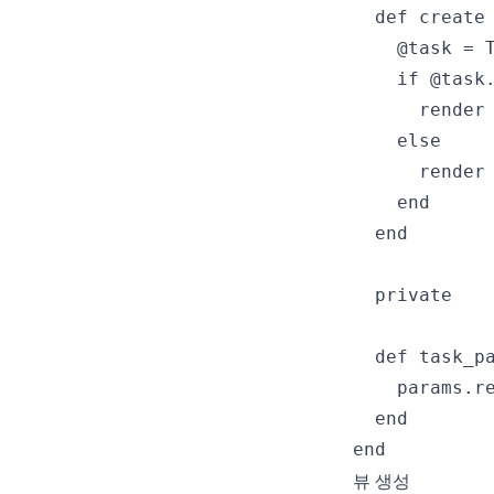
  def create

    @task = T
    if @task.
      render 
    else

      render 
    end

  end

  private

  def task_pa
    params.re
  end

end
뷰 생성