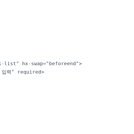
-list" hx-swap="beforeend">

 입력" required>
