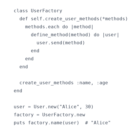
class UserFactory

  def self.create_user_methods(*methods)

    methods.each do |method|

      define_method(method) do |user|

        user.send(method)

      end

    end

  end

  create_user_methods :name, :age

end

user = User.new("Alice", 30)

factory = UserFactory.new

puts factory.name(user)  # "Alice"
