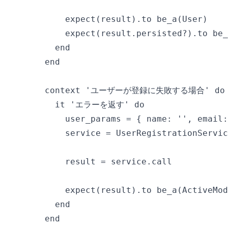
        expect(result).to be_a(User)

        expect(result.persisted?).to be_
      end

    end

    context 'ユーザーが登録に失敗する場合' do

      it 'エラーを返す' do

        user_params = { name: '', email:
        service = UserRegistrationServic
        result = service.call

        expect(result).to be_a(ActiveMod
      end

    end
