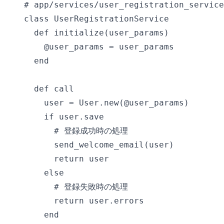
# app/services/user_registration_service
class UserRegistrationService

  def initialize(user_params)

    @user_params = user_params

  end

  def call

    user = User.new(@user_params)

    if user.save

      # 登録成功時の処理

      send_welcome_email(user)

      return user

    else

      # 登録失敗時の処理

      return user.errors

    end
