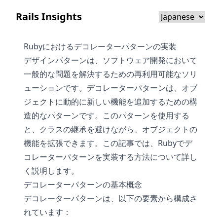
Rails Insights
Rubyにおけるデコレーターパターンの実装
デザインパターンは、ソフトウェア開発において
一般的な問題を解決するための再利用可能なソリ
ューションです。デコレーターパターンは、オブ
ジェクトに動的に新しい機能を追加するための構
造的なパターンです。このパターンを使用する
と、クラスの継承を避けながら、オブジェクトの
機能を拡張できます。この記事では、Rubyでデ
コレーターパターンを実装する方法について詳し
く説明します。
デコレーターパターンの基本概念
デコレーターパターンは、以下の要素から構成さ
れています：