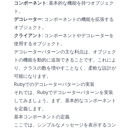
コンポーネント
: 基本的な機能を持つオブジェク
ト。
デコレーター
: コンポーネントの機能を拡張する
オブジェクト。
クライアント
: コンポーネントやデコレーターを
使用するオブジェクト。
デコレーターパターンの主な利点は、オブジェク
トの機能を動的に追加できることです。これによ
り、クラスの数を増やすことなく、柔軟な設計が
可能になります。
Rubyでのデコレーターパターンの実装
それでは、Rubyでデコレーターパターンを実装
してみましょう。まず、基本的なコンポーネント
を定義します。
基本コンポーネントの定義
ここでは、シンプルなメッセージを表示するコン