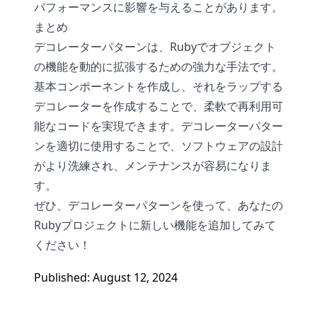
パフォーマンスに影響を与えることがあります。
まとめ
デコレーターパターンは、Rubyでオブジェクト
の機能を動的に拡張するための強力な手法です。
基本コンポーネントを作成し、それをラップする
デコレーターを作成することで、柔軟で再利用可
能なコードを実現できます。デコレーターパター
ンを適切に使用することで、ソフトウェアの設計
がより洗練され、メンテナンスが容易になりま
す。
ぜひ、デコレーターパターンを使って、あなたの
Rubyプロジェクトに新しい機能を追加してみて
ください！
Published: August 12, 2024