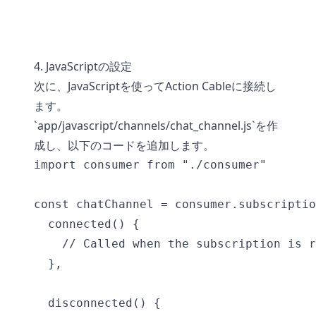
4. JavaScriptの設定
次に、JavaScriptを使ってAction Cableに接続し
ます。
`app/javascript/channels/chat_channel.js`を作
成し、以下のコードを追加します。
import consumer from "./consumer"

const chatChannel = consumer.subscriptio
  connected() {

    // Called when the subscription is r
  },

  disconnected() {
