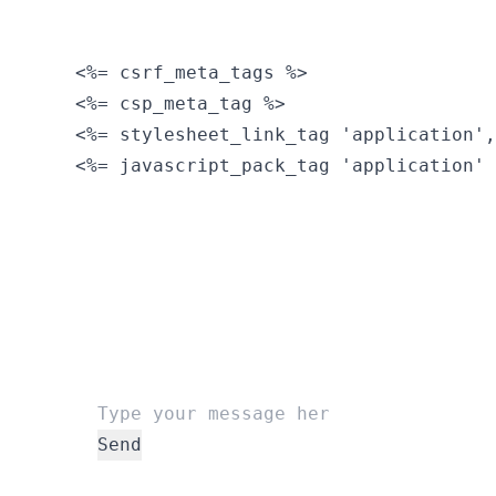
  <%= csrf_meta_tags %>

  <%= csp_meta_tag %>

  <%= stylesheet_link_tag 'application',
  <%= javascript_pack_tag 'application' 
Send