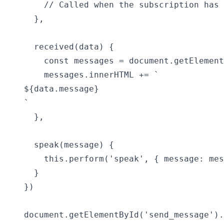
    // Called when the subscription has 
  },

  received(data) {

    const messages = document.getElement
    messages.innerHTML += `
${data.message}
`

  },

  speak(message) {

    this.perform('speak', { message: mes
  }

})

document.getElementById('send_message').