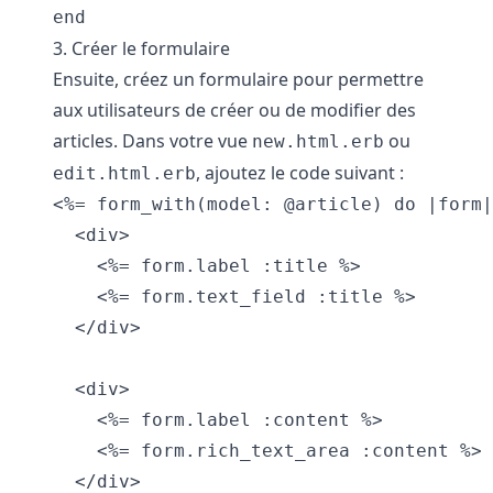
end
3. Créer le formulaire
Ensuite, créez un formulaire pour permettre
aux utilisateurs de créer ou de modifier des
articles. Dans votre vue
ou
new.html.erb
, ajoutez le code suivant :
edit.html.erb
<%= form_with(model: @article) do |form|
  <div>

    <%= form.label :title %>

    <%= form.text_field :title %>

  </div>

  <div>

    <%= form.label :content %>

    <%= form.rich_text_area :content %>

  </div>
