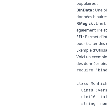
populaires :
BinData
: Une bi
données binaires 
RMagick
: Une b
également lire et
FFI
: Permet d'int
pour traiter des
Exemple d'Utilis
Voici un exemple 
des données bina
require 'bind
class MonFich
  uint8 :vers
  uint16 :tai
  string :nom