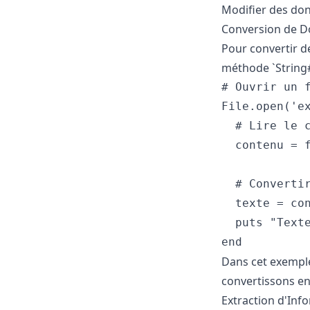
Modifier des donn
Conversion de D
Pour convertir de
méthode `String#
# Ouvrir un f
File.open('ex
  # Lire le c
  contenu = f
  # Convertir
  texte = con
  puts "Texte
Dans cet exemple,
convertissons en
Extraction d'Inf