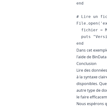
end

# Lire un fic
File.open('ex
  fichier = M
  puts "Vers
Dans cet exemple
l'aide de BinData 
Conclusion
Lire des données
à la syntaxe cla
disponibles. Que 
autre type de do
le faire efficace
Nous espérons qu