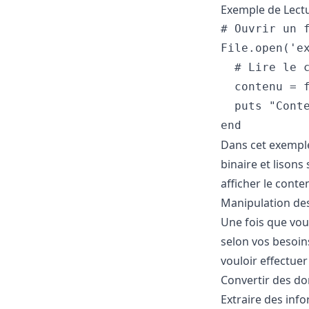
Exemple de Lectu
# Ouvrir un f
File.open('ex
  # Lire le c
  contenu = f
  puts "Conte
Dans cet exempl
binaire et lisons
afficher le conte
Manipulation de
Une fois que vou
selon vos besoin
vouloir effectuer 
Convertir des do
Extraire des inf