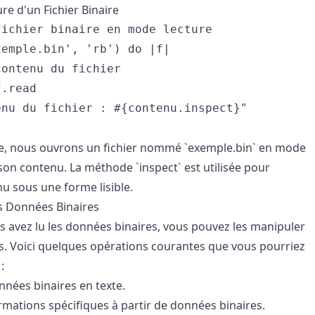
re d'un Fichier Binaire
ichier binaire en mode lecture

emple.bin', 'rb') do |f|

ontenu du fichier

.read

nu du fichier : #{contenu.inspect}"

e, nous ouvrons un fichier nommé `exemple.bin` en mode
 son contenu. La méthode `inspect` est utilisée pour
nu sous une forme lisible.
s Données Binaires
s avez lu les données binaires, vous pouvez les manipuler
s. Voici quelques opérations courantes que vous pourriez
:
nnées binaires en texte.
ormations spécifiques à partir de données binaires.