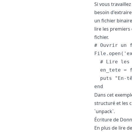
Si vous travaille
besoin d'extrair
un fichier binai
lire les premiers
fichier.
# Ouvrir un f
File.open('ex
  # Lire les 
  en_tete = f
  puts "En-t
Dans cet exemple,
structuré et les 
`unpack`.
Écriture de Donn
En plus de lire 