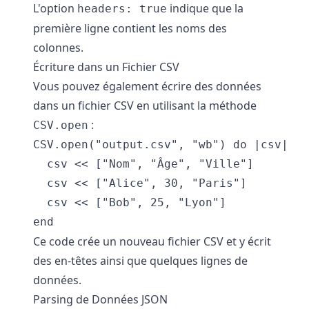
L'option
indique que la
headers: true
première ligne contient les noms des
colonnes.
Écriture dans un Fichier CSV
Vous pouvez également écrire des données
dans un fichier CSV en utilisant la méthode
:
CSV.open
CSV.open("output.csv", "wb") do |csv|

  csv << ["Nom", "Âge", "Ville"]

  csv << ["Alice", 30, "Paris"]

  csv << ["Bob", 25, "Lyon"]

Ce code crée un nouveau fichier CSV et y écrit
des en-têtes ainsi que quelques lignes de
données.
Parsing de Données JSON