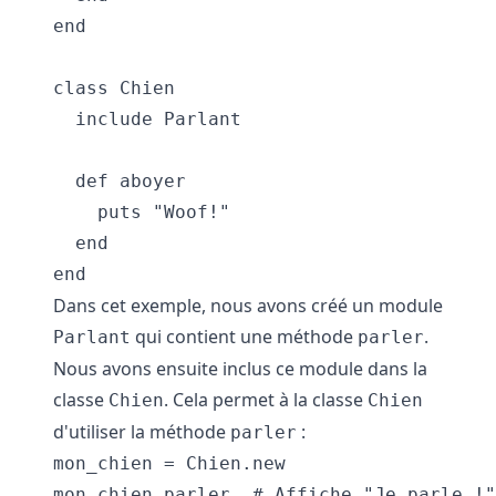
end

class Chien

  include Parlant

  def aboyer

    puts "Woof!"

  end

Dans cet exemple, nous avons créé un module
qui contient une méthode
.
Parlant
parler
Nous avons ensuite inclus ce module dans la
classe
. Cela permet à la classe
Chien
Chien
d'utiliser la méthode
:
parler
mon_chien = Chien.new

mon_chien.parler  # Affiche "Je parle !"
