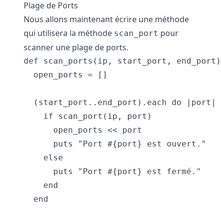
Plage de Ports
Nous allons maintenant écrire une méthode
qui utilisera la méthode
pour
scan_port
scanner une plage de ports.
def scan_ports(ip, start_port, end_port)

  open_ports = []

  (start_port..end_port).each do |port|

    if scan_port(ip, port)

      open_ports << port

      puts "Port #{port} est ouvert."

    else

      puts "Port #{port} est fermé."

    end

  end
