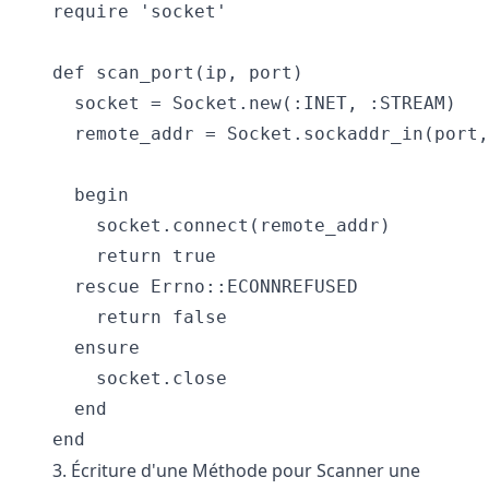
require 'socket'

def scan_port(ip, port)

  socket = Socket.new(:INET, :STREAM)

  remote_addr = Socket.sockaddr_in(port,
  begin

    socket.connect(remote_addr)

    return true

  rescue Errno::ECONNREFUSED

    return false

  ensure

    socket.close

  end

end
3. Écriture d'une Méthode pour Scanner une