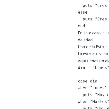
  puts "Eres 
else

  puts "Eres 
En este caso, si l
de edad."
Uso de la Estruc
La estructura
ca
Aquí tienes un e
dia = "Lunes"
case dia

when "Lunes"

  puts "Hoy e
when "Martes"
  puts "Hoy e