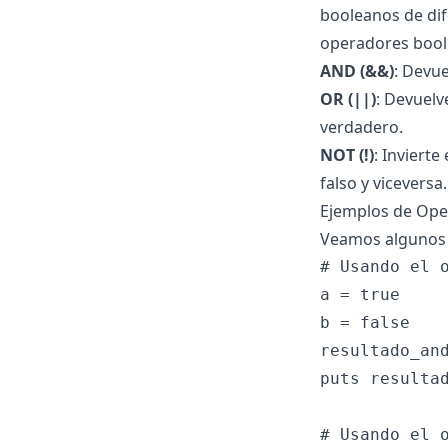
booleanos de dif
operadores boo
AND (&&)
: Devu
OR (||)
: Devuelv
verdadero.
NOT (!)
: Invierte
falso y viceversa.
Ejemplos de Ope
Veamos algunos 
# Usando el o
a = true

b = false

resultado_and
puts resultad
# Usando el o