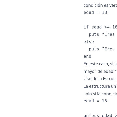
condición es ver
edad = 18

if edad >= 18
  puts "Eres 
else

  puts "Eres 
En este caso, si l
mayor de edad." 
Uso de la Estruc
La estructura
un
solo si la condic
edad = 16

unless edad >