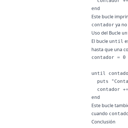
  contador +=
Este bucle imprim
ya no
contador
Uso del Bucle
un
El bucle
es
until
hasta que una co
contador = 0

until contado
  puts "Conta
  contador +=
Este bucle tambi
cuando
contad
Conclusión