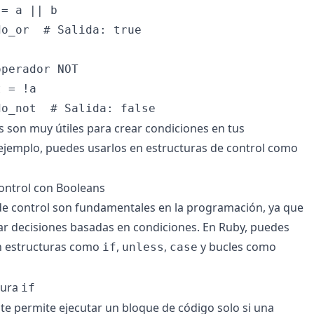
= a || b

o_or  # Salida: true

perador NOT

 = !a

 son muy útiles para crear condiciones en tus
ejemplo, puedes usarlos en estructuras de control como
ontrol con Booleans
de control son fundamentales en la programación, ya que
r decisiones basadas en condiciones. En Ruby, puedes
n estructuras como
,
,
y bucles como
if
unless
case
tura
if
te permite ejecutar un bloque de código solo si una