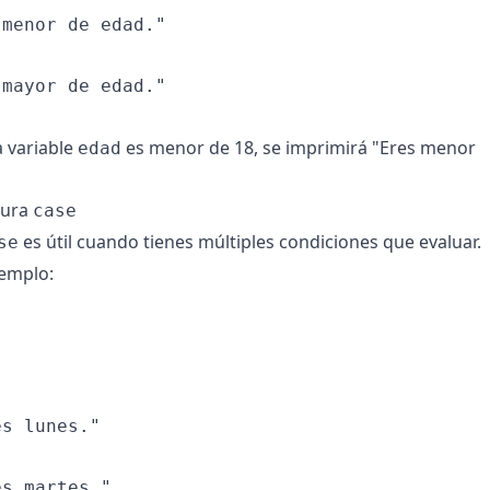
menor de edad."

mayor de edad."

a variable
es menor de 18, se imprimirá "Eres menor
edad
tura
case
es útil cuando tienes múltiples condiciones que evaluar.
se
jemplo:


s lunes."



s martes."
