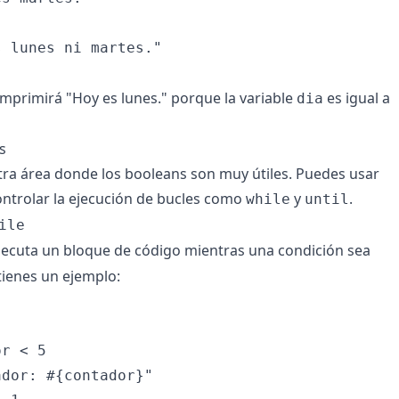
 lunes ni martes."

 imprimirá "Hoy es lunes." porque la variable
es igual a
dia
s
tra área donde los booleans son muy útiles. Puedes usar
ntrolar la ejecución de bucles como
y
.
while
until
ile
ecuta un bloque de código mientras una condición sea
tienes un ejemplo:
r < 5

dor: #{contador}"
