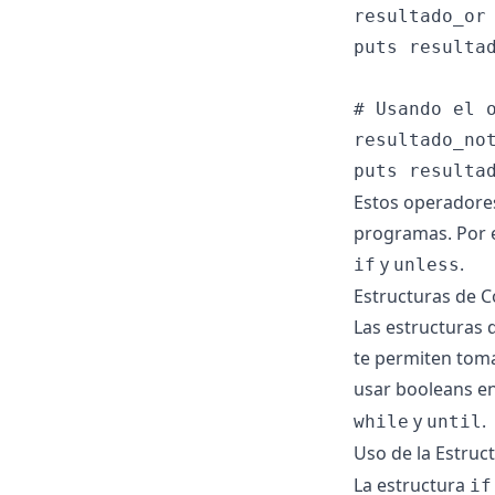
resultado_or 
puts resultad
# Usando el o
resultado_not
Estos operadores
programas. Por 
y
.
if
unless
Estructuras de C
Las estructuras 
te permiten toma
usar booleans e
y
.
while
until
Uso de la Estruc
La estructura
if