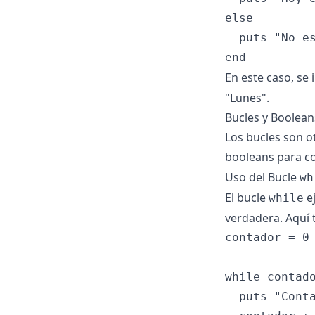
else

  puts "No es
En este caso, se
"Lunes".
Bucles y Boolean
Los bucles son o
booleans para co
Uso del Bucle
wh
El bucle
ej
while
verdadera. Aquí 
contador = 0

while contado
  puts "Conta