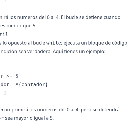
 1

irá los números del 0 al 4. El bucle se detiene cuando
 es menor que 5.
til
 lo opuesto al bucle
; ejecuta un bloque de código
while
ndición sea verdadera. Aquí tienes un ejemplo:
r >= 5

dor: #{contador}"

 1

én imprimirá los números del 0 al 4, pero se detendrá
sea mayor o igual a 5.
or