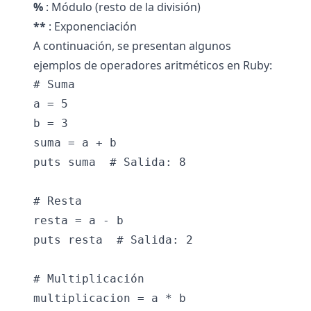
%
: Módulo (resto de la división)
**
: Exponenciación
A continuación, se presentan algunos
ejemplos de operadores aritméticos en Ruby:
# Suma

a = 5

b = 3

suma = a + b

puts suma  # Salida: 8

# Resta

resta = a - b

puts resta  # Salida: 2

# Multiplicación

multiplicacion = a * b
