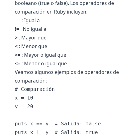
booleano (true o false). Los operadores de
comparación en Ruby incluyen:
==
: Igual a
!=
: No igual a
>
: Mayor que
<
: Menor que
>=
: Mayor o igual que
<=
: Menor o igual que
Veamos algunos ejemplos de operadores de
comparación:
# Comparación

x = 10

y = 20

puts x == y  # Salida: false

puts x != y  # Salida: true
