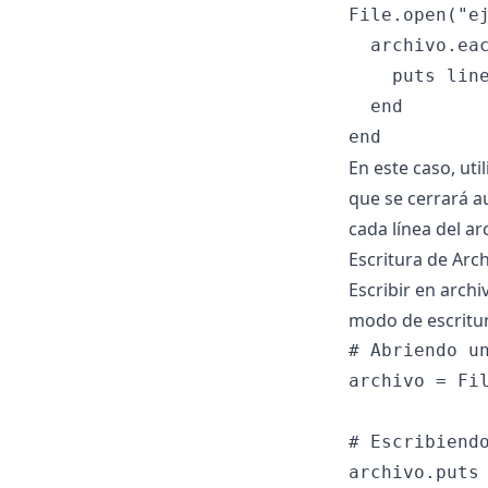
File.open("ej
  archivo.eac
    puts line
  end

En este caso, uti
que se cerrará a
cada línea del ar
Escritura de Arc
Escribir en archi
modo de escritur
# Abriendo un
archivo = Fil
# Escribiendo
archivo.puts 