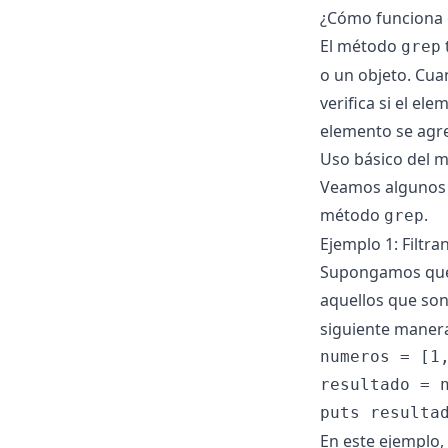
¿Cómo funciona 
El método
grep
o un objeto. Cua
verifica si el el
elemento se agre
Uso básico del 
Veamos algunos 
método
.
grep
Ejemplo 1: Filtr
Supongamos que 
aquellos que so
siguiente maner
numeros = [1,
resultado = n
En este ejemplo,