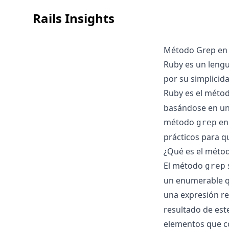
Rails Insights
Método Grep en 
Ruby es un lengu
por su simplicid
Ruby es el méto
basándose en un 
método
en
grep
prácticos para q
¿Qué es el méto
El método
grep
un enumerable q
una expresión r
resultado de est
elementos que co