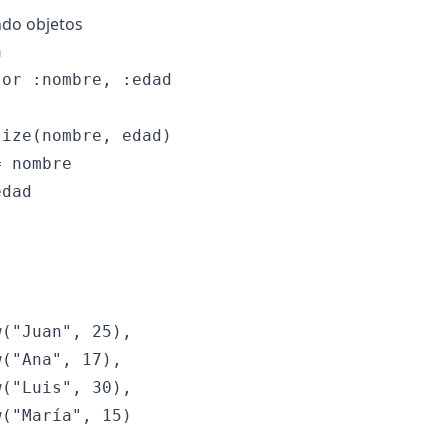
ando objetos


or :nombre, :edad

ize(nombre, edad)

 nombre

dad

("Juan", 25),

("Ana", 17),

("Luis", 30),

("María", 15)
