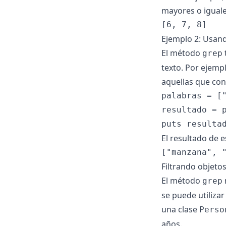
mayores o iguales
Ejemplo 2: Usan
El método
grep
texto. Por ejemp
aquellas que cont
palabras = ["
resultado = p
El resultado de e
Filtrando objeto
El método
grep
se puede utiliza
una clase
Perso
años.