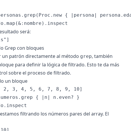
personas.grep(Proc.new { |persona| persona.eda
resultado será:
o Grep con bloques
 un patrón directamente al método
, también
grep
oque para definir la lógica de filtrado. Esto te da más
ntrol sobre el proceso de filtrado.
do un bloque
 2, 3, 4, 5, 6, 7, 8, 9, 10]

umeros.grep { |n| n.even? }

 estamos filtrando los números pares del array. El