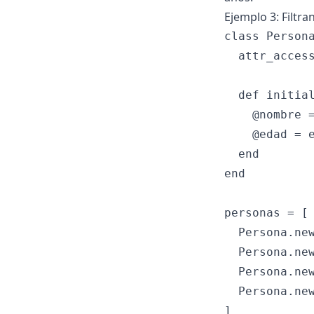
Ejemplo 3: Filtr
class Persona
  attr_access
  def initial
    @nombre =
    @edad = e
  end

end

personas = [

  Persona.new
  Persona.new
  Persona.new
  Persona.new
]
