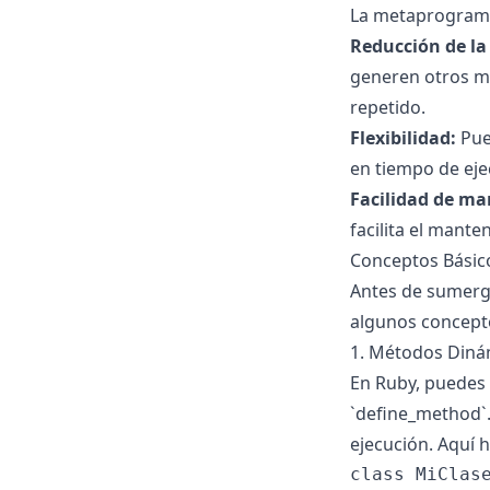
La metaprogramac
Reducción de la 
generen otros mé
repetido.
Flexibilidad:
Pue
en tiempo de eje
Facilidad de m
facilita el mant
Conceptos Básic
Antes de sumergi
algunos concept
1. Métodos Diná
En Ruby, puedes
`define_method`
ejecución. Aquí 
class MiClase