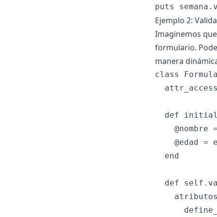
Ejemplo 2: Valid
Imaginemos que 
formulario. Pod
manera dinámica
class Formula
  attr_access
  def initial
    @nombre =
    @edad = e
  end

  def self.va
    atributos
      define_