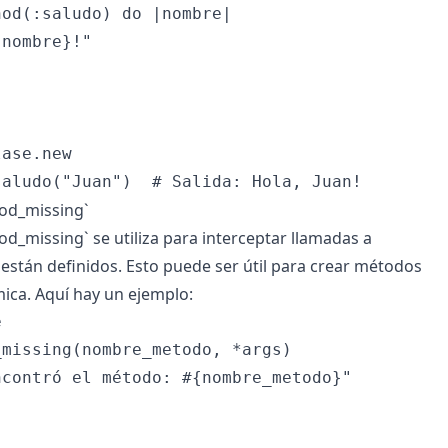
od(:saludo) do |nombre|

nombre}!"

ase.new

od_missing`
d_missing` se utiliza para interceptar llamadas a
stán definidos. Esto puede ser útil para crear métodos
ica. Aquí hay un ejemplo:


missing(nombre_metodo, *args)

contró el método: #{nombre_metodo}"
