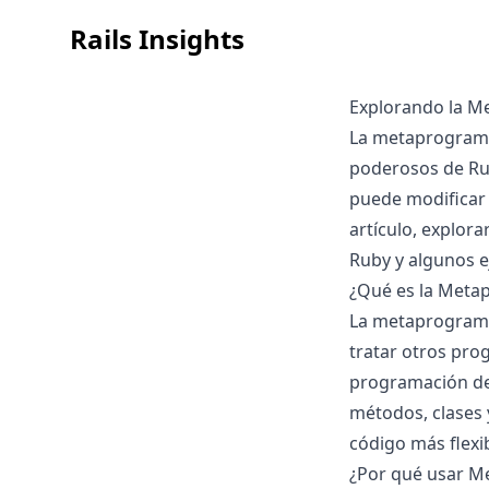
Rails Insights
Explorando la M
La metaprograma
poderosos de Rub
puede modificar 
artículo, explo
Ruby y algunos e
¿Qué es la Meta
La metaprograma
tratar otros pro
programación de 
métodos, clases 
código más flexib
¿Por qué usar M