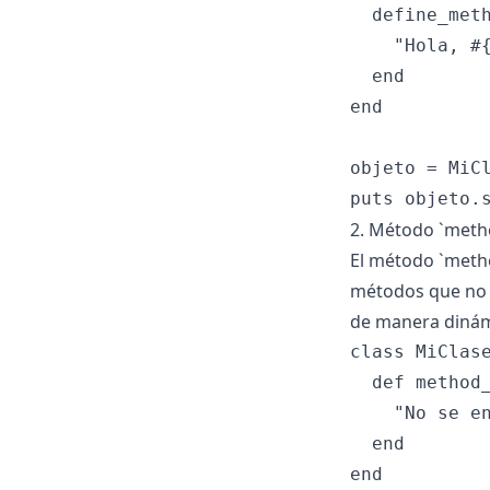
  define_meth
    "Hola, #{
  end

end

objeto = MiCl
2. Método `meth
El método `metho
métodos que no e
de manera dinám
class MiClase
  def method_
    "No se en
  end

end
