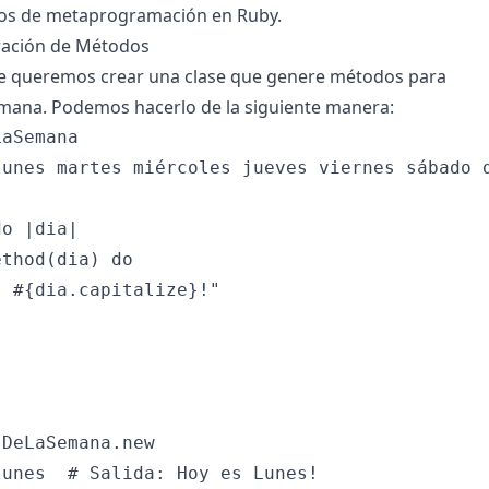
cos de metaprogramación en Ruby.
ración de Métodos
queremos crear una clase que genere métodos para
emana. Podemos hacerlo de la siguiente manera:
aSemana

lunes martes miércoles jueves viernes sábado d
o |dia|

thod(dia) do

 #{dia.capitalize}!"

DeLaSemana.new

unes  # Salida: Hoy es Lunes!
