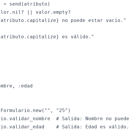
 = send(atributo)

lor.nil? || valor.empty?

atributo.capitalize} no puede estar vacío."

atributo.capitalize} es válido."

mbre, :edad

Formulario.new("", "25")

rio.validar_nombre  # Salida: Nombre no puede 