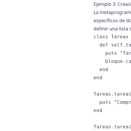
Ejemplo 3: Creac
La metaprogramac
específicos de d
definir una lista 
class Tareas

  def self.ta
    puts "Tar
    bloque.ca
  end

end

Tareas.tarea(
  puts "Compr
end

Tareas.tarea(