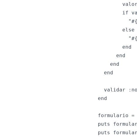
        valor
        if va
          "#{
        else

          "#{
        end

      end

    end

  end

  validar :no
end

formulario = 
puts formula