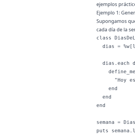
ejemplos prácti
Ejemplo 1: Gene
Supongamos que 
cada día de la s
class DiasDeL
  dias = %w[
  dias.each d
    define_me
      "Hoy es
    end

  end

end

semana = Dias
puts semana.l