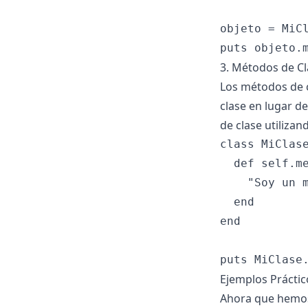
objeto = MiCl
3. Métodos de Cl
Los métodos de c
clase en lugar d
de clase utilizan
class MiClase
  def self.me
    "Soy un m
  end

end

Ejemplos Prácti
Ahora que hemos