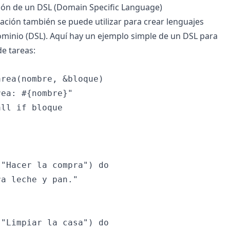
ión de un DSL (Domain Specific Language)
ión también se puede utilizar para crear lenguajes
ominio (DSL). Aquí hay un ejemplo simple de un DSL para
de tareas:
rea(nombre, &bloque)

ea: #{nombre}"

ll if bloque

"Hacer la compra") do

a leche y pan."

"Limpiar la casa") do
