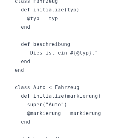
class Fahrzeug

  def initialize(typ)

    @typ = typ

  end

  def beschreibung

    "Dies ist ein #{@typ}."

  end

end

class Auto < Fahrzeug

  def initialize(markierung)

    super("Auto")

    @markierung = markierung

  end
