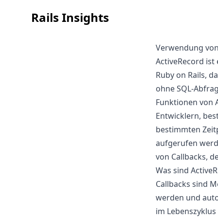
Rails Insights
Verwendung von A
ActiveRecord ist
Ruby on Rails, da
ohne SQL-Abfrage
Funktionen von A
Entwicklern, bes
bestimmten Zeit
aufgerufen werde
von Callbacks, d
Was sind ActiveR
Callbacks sind M
werden und auto
im Lebenszyklus 