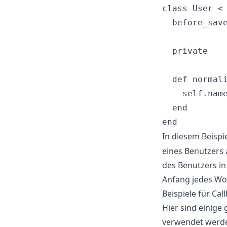
class User < 
  before_save
  private

  def normali
    self.name
  end

In diesem Beispi
eines Benutzers 
des Benutzers i
Anfang jedes Wor
Beispiele für Cal
Hier sind einige
verwendet werd