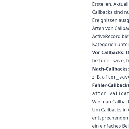
Erstellen, Aktua
Callbacks sind n
Ereignissen aus
Arten von Callba
ActiveRecord biet
Kategorien unter
Vor-Callbacks:
D
,
before_save
b
Nach-Callbacks:
z. B.
after_sav
Fehler-Callbacks
after_valida
Wie man Callbac
Um Callbacks in
entsprechenden C
ein einfaches Bei