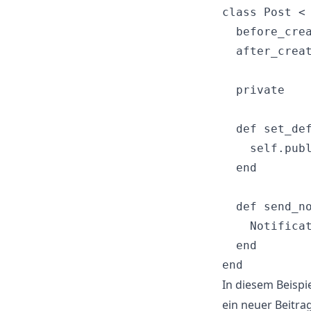
class Post < 
  before_crea
  after_creat
  private

  def set_def
    self.publ
  end

  def send_no
    Notificat
  end

In diesem Beispi
ein neuer Beitrag