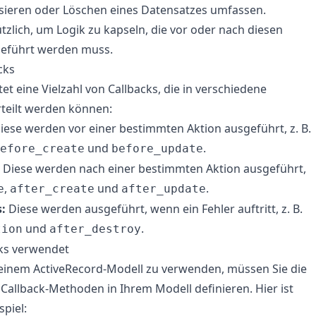
lisieren oder Löschen eines Datensatzes umfassen.
ützlich, um Logik zu kapseln, die vor oder nach diesen
geführt werden muss.
cks
et eine Vielzahl von Callbacks, die in verschiedene
teilt werden können:
iese werden vor einer bestimmten Aktion ausgeführt, z. B.
und
.
efore_create
before_update
Diese werden nach einer bestimmten Aktion ausgeführt,
,
und
.
e
after_create
after_update
:
Diese werden ausgeführt, wenn ein Fehler auftritt, z. B.
und
.
tion
after_destroy
ks verwendet
 einem ActiveRecord-Modell zu verwenden, müssen Sie die
allback-Methoden in Ihrem Modell definieren. Hier ist
spiel: