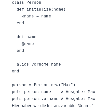
class Person

  def initialize(name)

    @name = name

  end

  def name

    @name

  end

  alias vorname name

end

person = Person.new("Max")

puts person.name    # Ausgabe: Max

Hier haben wir die Instanzvariable `@name`