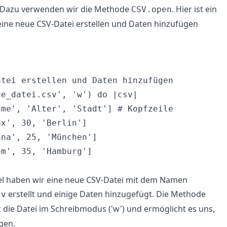
. Dazu verwenden wir die Methode
. Hier ist ein
CSV.open
e eine neue CSV-Datei erstellen und Daten hinzufügen


tei erstellen und Daten hinzufügen

e_datei.csv', 'w') do |csv|

me', 'Alter', 'Stadt'] # Kopfzeile

x', 30, 'Berlin']

na', 25, 'München']

m', 35, 'Hamburg']

iel haben wir eine neue CSV-Datei mit dem Namen
erstellt und einige Daten hinzugefügt. Die Methode
sv
 die Datei im Schreibmodus ('w') und ermöglicht es uns,
gen.