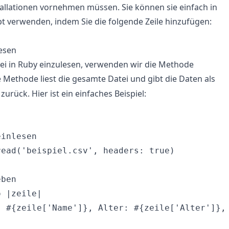
tallationen vornehmen müssen. Sie können sie einfach in
t verwenden, indem Sie die folgende Zeile hinzufügen:
esen
ei in Ruby einzulesen, verwenden wir die Methode
e Methode liest die gesamte Datei und gibt die Daten als
zurück. Hier ist ein einfaches Beispiel:


inlesen

ead('beispiel.csv', headers: true)

ben

 |zeile|

: #{zeile['Name']}, Alter: #{zeile['Alter']}, 