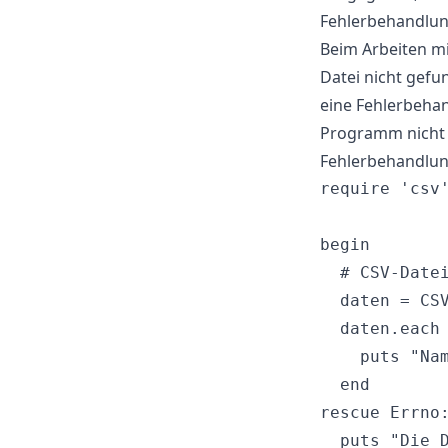
Fehlerbehandlun
Beim Arbeiten mi
Datei nicht gefun
eine Fehlerbehan
Programm nicht ab
Fehlerbehandlun
require 'csv'
begin

  # CSV-Datei
  daten = CSV
  daten.each 
    puts "Na
  end

rescue Errno:
  puts "Die D