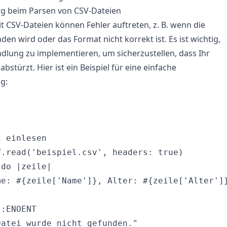
g beim Parsen von CSV-Dateien
t CSV-Dateien können Fehler auftreten, z. B. wenn die
den wird oder das Format nicht korrekt ist. Es ist wichtig,
dlung zu implementieren, um sicherzustellen, dass Ihr
stürzt. Hier ist ein Beispiel für eine einfache
g:


 einlesen

.read('beispiel.csv', headers: true)

do |zeile|

me: #{zeile['Name']}, Alter: #{zeile['Alter']}
:ENOENT

atei wurde nicht gefunden."
