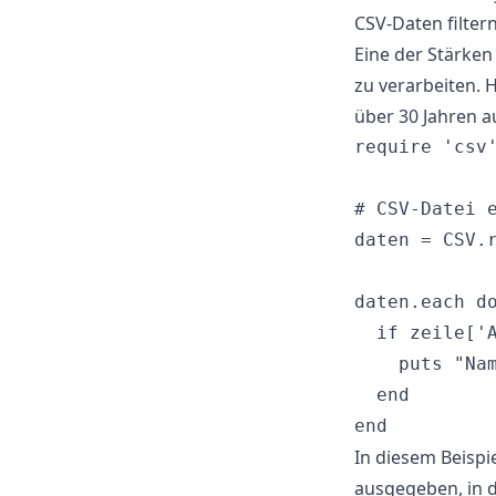
CSV-Daten filter
Eine der Stärken 
zu verarbeiten. H
über 30 Jahren a
require 'csv'
# CSV-Datei e
daten = CSV.r
daten.each do
  if zeile['A
    puts "Na
  end

In diesem Beispi
ausgegeben, in d