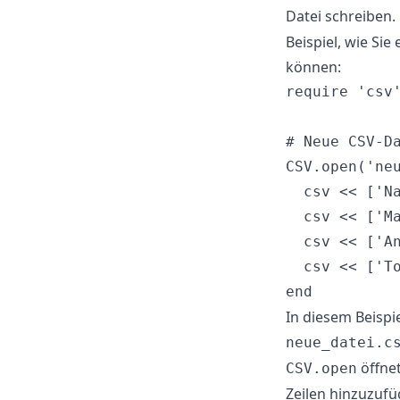
Datei schreiben
Beispiel, wie Si
können:
require 'csv'
# Neue CSV-Da
CSV.open('neu
  csv << ['Na
  csv << ['Ma
  csv << ['An
  csv << ['To
In diesem Beisp
neue_datei.c
öffnet
CSV.open
Zeilen hinzuzufü