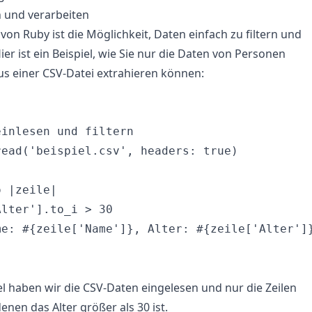
n und verarbeiten
von Ruby ist die Möglichkeit, Daten einfach zu filtern und
ier ist ein Beispiel, wie Sie nur die Daten von Personen
us einer CSV-Datei extrahieren können:


inlesen und filtern

ead('beispiel.csv', headers: true)

 |zeile|

lter'].to_i > 30

me: #{zeile['Name']}, Alter: #{zeile['Alter']}
el haben wir die CSV-Daten eingelesen und nur die Zeilen
enen das Alter größer als 30 ist.