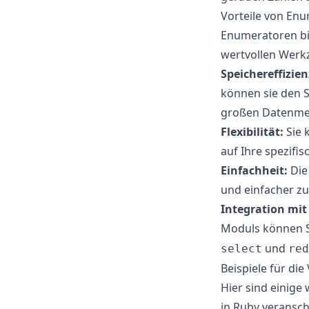
Vorteile von En
Enumeratoren bie
wertvollen Werk
Speichereffizien
können sie den S
großen Datenme
Flexibilität:
Sie 
auf Ihre spezifi
Einfachheit:
Die
und einfacher z
Integration mi
Moduls können S
und
select
red
Beispiele für d
Hier sind einige
in Ruby veransch