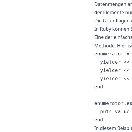
Datenmengen arbe
der Elemente nur
Die Grundlagen
In Ruby können S
Eine der einfac
Methode. Hier ist
enumerator = 
  yielder << 
  yielder << 
  yielder << 
end

enumerator.ea
  puts value

In diesem Beispie