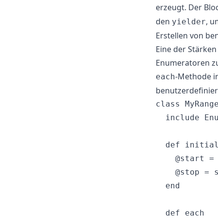
erzeugt. Der Blo
den
, u
yielder
Erstellen von b
Eine der Stärken
Enumeratoren zu
-Methode in 
each
benutzerdefiniert
class MyRange
  include Enu
  def initial
    @start = 
    @stop = s
  end

  def each
