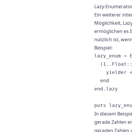
Lazy-Enumerato
Ein weiterer int
Möglichkeit, Laz
ermöglichen es 
nützlich ist, we
Beispiel:
lazy_enum = E
  (1..Float::
    yielder <
  end

end.lazy

In diesem Beispie
gerade Zahlen e
geraden Zahlen a