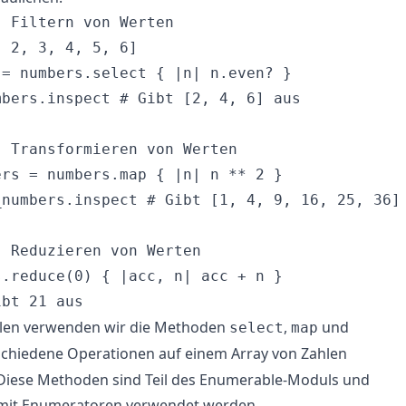
 Filtern von Werten

 2, 3, 4, 5, 6]

= numbers.select { |n| n.even? }

bers.inspect # Gibt [2, 4, 6] aus

 Transformieren von Werten

rs = numbers.map { |n| n ** 2 }

numbers.inspect # Gibt [1, 4, 9, 16, 25, 36] 
 Reduzieren von Werten

.reduce(0) { |acc, n| acc + n }

ielen verwenden wir die Methoden
,
und
select
map
schiedene Operationen auf einem Array von Zahlen
Diese Methoden sind Teil des Enumerable-Moduls und
mit Enumeratoren verwendet werden.