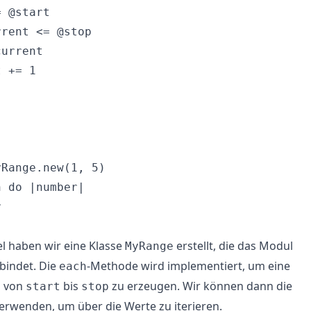
 @start

rent <= @stop

urrent

 += 1

Range.new(1, 5)

 do |number|



el haben wir eine Klasse
erstellt, die das Modul
MyRange
bindet. Die
-Methode wird implementiert, um eine
each
n von
bis
zu erzeugen. Wir können dann die
start
stop
rwenden, um über die Werte zu iterieren.