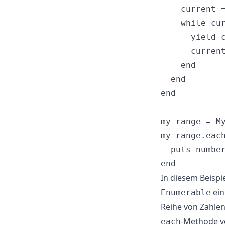
    current =
    while cur
      yield c
      current
    end

  end

end

my_range = My
my_range.each
  puts number
In diesem Beispi
ein
Enumerable
Reihe von Zahle
-Methode ve
each