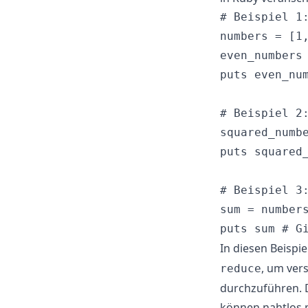
# Beispiel 1:
numbers = [1,
even_numbers 
puts even_num
# Beispiel 2:
squared_numbe
puts squared_
# Beispiel 3:
sum = numbers
In diesen Beisp
, um ver
reduce
durchzuführen. 
können nahtlos 