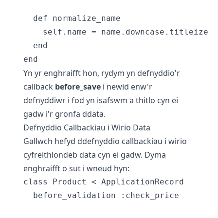
  def normalize_name

    self.name = name.downcase.titleize

  end

Yn yr enghraifft hon, rydym yn defnyddio'r
callback
before_save
i newid enw'r
defnyddiwr i fod yn isafswm a thitlo cyn ei
gadw i'r gronfa ddata.
Defnyddio Callbackiau i Wirio Data
Gallwch hefyd ddefnyddio callbackiau i wirio
cyfreithlondeb data cyn ei gadw. Dyma
enghraifft o sut i wneud hyn:
class Product < ApplicationRecord

  before_validation :check_price
