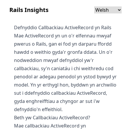
Rails Insights
Defnyddio Callbackiau ActiveRecord yn Rails
Mae ActiveRecord yn un o'r elfennau mwyaf
pwerus o Rails, gan ei fod yn darparu ffordd
hawdd o weithio gyda'r gronfa ddata. Un o'r
nodweddion mwyaf defnyddiol yw'r
callbackiau, sy'n caniatáu i chi weithredu cod
penodol ar adegau penodol yn ystod bywyd yr
model. Yn yr erthygl hon, byddwn yn archwilio
sut i ddefnyddio callbackiau ActiveRecord,
gyda enghreifftiau a chyngor ar sut i'w
defnyddio'n effeithiol.
Beth yw Callbackiau ActiveRecord?
Mae callbackiau ActiveRecord yn