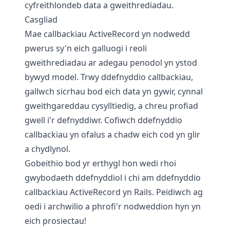
cyfreithlondeb data a gweithrediadau.
Casgliad
Mae callbackiau ActiveRecord yn nodwedd
pwerus sy'n eich galluogi i reoli
gweithrediadau ar adegau penodol yn ystod
bywyd model. Trwy ddefnyddio callbackiau,
gallwch sicrhau bod eich data yn gywir, cynnal
gweithgareddau cysylltiedig, a chreu profiad
gwell i'r defnyddiwr. Cofiwch ddefnyddio
callbackiau yn ofalus a chadw eich cod yn glir
a chydlynol.
Gobeithio bod yr erthygl hon wedi rhoi
gwybodaeth ddefnyddiol i chi am ddefnyddio
callbackiau ActiveRecord yn Rails. Peidiwch ag
oedi i archwilio a phrofi'r nodweddion hyn yn
eich prosiectau!