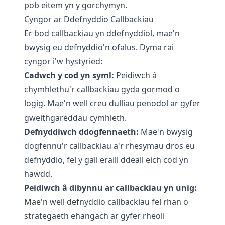
pob eitem yn y gorchymyn.
Cyngor ar Ddefnyddio Callbackiau
Er bod callbackiau yn ddefnyddiol, mae'n
bwysig eu defnyddio'n ofalus. Dyma rai
cyngor i'w hystyried:
Cadwch y cod yn syml:
Peidiwch â
chymhlethu'r callbackiau gyda gormod o
logig. Mae'n well creu dulliau penodol ar gyfer
gweithgareddau cymhleth.
Defnyddiwch ddogfennaeth:
Mae'n bwysig
dogfennu'r callbackiau a'r rhesymau dros eu
defnyddio, fel y gall eraill ddeall eich cod yn
hawdd.
Peidiwch â dibynnu ar callbackiau yn unig:
Mae'n well defnyddio callbackiau fel rhan o
strategaeth ehangach ar gyfer rheoli