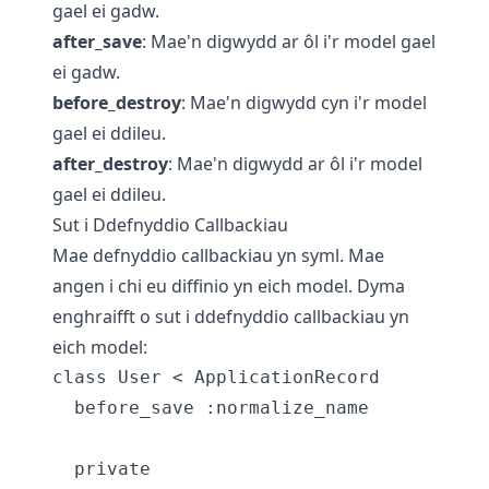
gael ei gadw.
after_save
: Mae'n digwydd ar ôl i'r model gael
ei gadw.
before_destroy
: Mae'n digwydd cyn i'r model
gael ei ddileu.
after_destroy
: Mae'n digwydd ar ôl i'r model
gael ei ddileu.
Sut i Ddefnyddio Callbackiau
Mae defnyddio callbackiau yn syml. Mae
angen i chi eu diffinio yn eich model. Dyma
enghraifft o sut i ddefnyddio callbackiau yn
eich model:
class User < ApplicationRecord

  before_save :normalize_name

  private
