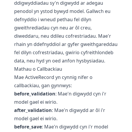
ddigwyddiadau sy'n digwydd ar adegau
penodol yn ystod bywyd model. Gallwch eu
defnyddio i wneud pethau fel dilyn
gweithrediadau cyn neu ar ôl creu,
diweddaru, neu ddileu cofrestriadau. Mae'r
rhain yn ddefnyddiol ar gyfer gweithgareddau
fel dilyn cofrestriadau, gwirio cyfreithlondeb
data, neu hyd yn oed anfon hysbysiadau.
Mathau o Callbackiau
Mae ActiveRecord yn cynnig nifer o
callbackiau, gan gynnwys:
before_validation
: Mae'n digwydd cyn i'r
model gael ei wirio.
after_validation
: Mae'n digwydd ar ôl i'r
model gael ei wirio.
before_save
: Mae'n digwydd cyn i'r model