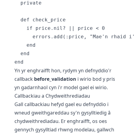
  private

  def check_price

    if price.nil? || price < 0

      errors.add(:price, "Mae'n rhaid i'
    end

  end

Yn yr enghraifft hon, rydym yn defnyddio'r
callback
before_validation
i wirio bod y pris
yn gadarnhaol cyn i'r model gael ei wirio.
Callbackiau a Chydweithrediadau
Gall callbackiau hefyd gael eu defnyddio i
wneud gweithgareddau sy'n gysylltiedig â
chydweithrediadau. Er enghraifft, os oes
gennych gysylltiad rhwng modelau, gallwch