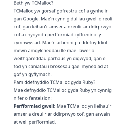
Beth yw TCMalloc?
TCMalloc yw gorsaf gofrestru cof a gynhelir
gan Google. Mae'n cynnig dulliau gwell o reoli
cof, gan leihau'r amser a dreulir ar ddirprwyo
cof a chynyddu perfformiad cyffredinol y
cymhwysiad. Mae'n arbennig o ddefnyddiol
mewn amgylcheddau lle mae llawer o
weithgareddau parhaus yn digwydd, gan ei
fod yn caniatáu i brosesau gael mynediad at
gof yn gyflymach.
Pam ddefnyddio TCMalloc gyda Ruby?
Mae defnyddio TCMalloc gyda Ruby yn cynnig
nifer o fanteision:
Perfformiad gwell:
Mae TCMalloc yn lleihau'r
amser a dreulir ar ddirprwyo cof, gan arwain
at well perfformiad.