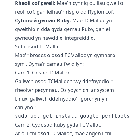
Rheoli cof gwell:
Mae'n cynnig dulliau gwell o
reoli cof, gan leihau'r risg o ddiffygion cof.
Cyfuno â gemau Ruby:
Mae TCMalloc yn
gweithio'n dda gyda gemau Ruby, gan ei
gwneud yn hawdd ei integreiddio.
Sut i osod TCMalloc
Mae'r broses o osod TCMalloc yn gymharol
syml. Dyma'r camau i'w dilyn:
Cam 1: Gosod TCMalloc
Gallwch osod TCMalloc trwy ddefnyddio'r
rheolwr pecynnau. Os ydych chi ar system
Linux, gallwch ddefnyddio'r gorchymyn
canlynol:
Cam 2: Cydosod Ruby gyda TCMalloc
Ar ôl i chi osod TCMalloc, mae angen i chi