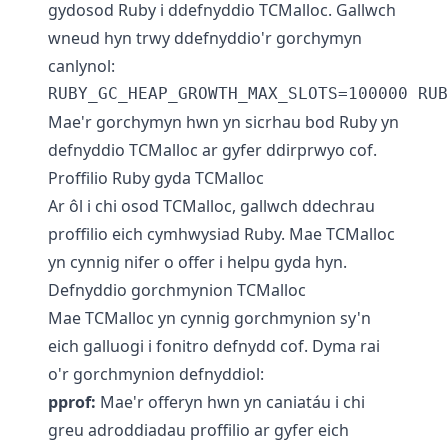
gydosod Ruby i ddefnyddio TCMalloc. Gallwch
wneud hyn trwy ddefnyddio'r gorchymyn
canlynol:
Mae'r gorchymyn hwn yn sicrhau bod Ruby yn
defnyddio TCMalloc ar gyfer ddirprwyo cof.
Proffilio Ruby gyda TCMalloc
Ar ôl i chi osod TCMalloc, gallwch ddechrau
proffilio eich cymhwysiad Ruby. Mae TCMalloc
yn cynnig nifer o offer i helpu gyda hyn.
Defnyddio gorchmynion TCMalloc
Mae TCMalloc yn cynnig gorchmynion sy'n
eich galluogi i fonitro defnydd cof. Dyma rai
o'r gorchmynion defnyddiol:
pprof:
Mae'r offeryn hwn yn caniatáu i chi
greu adroddiadau proffilio ar gyfer eich