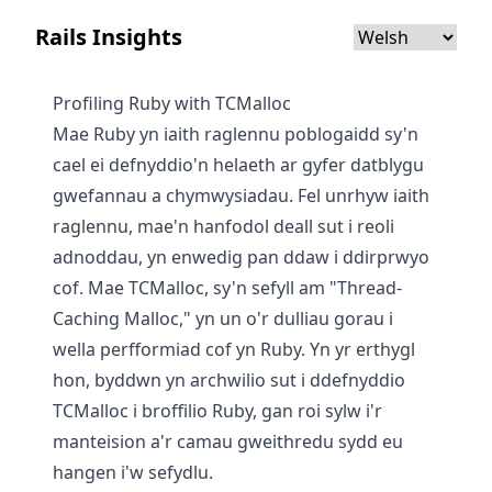
Rails Insights
Profiling Ruby with TCMalloc
Mae Ruby yn iaith raglennu poblogaidd sy'n
cael ei defnyddio'n helaeth ar gyfer datblygu
gwefannau a chymwysiadau. Fel unrhyw iaith
raglennu, mae'n hanfodol deall sut i reoli
adnoddau, yn enwedig pan ddaw i ddirprwyo
cof. Mae TCMalloc, sy'n sefyll am "Thread-
Caching Malloc," yn un o'r dulliau gorau i
wella perfformiad cof yn Ruby. Yn yr erthygl
hon, byddwn yn archwilio sut i ddefnyddio
TCMalloc i broffilio Ruby, gan roi sylw i'r
manteision a'r camau gweithredu sydd eu
hangen i'w sefydlu.