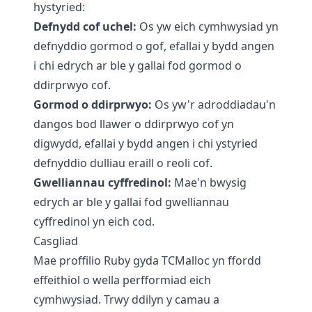
hystyried:
Defnydd cof uchel:
Os yw eich cymhwysiad yn
defnyddio gormod o gof, efallai y bydd angen
i chi edrych ar ble y gallai fod gormod o
ddirprwyo cof.
Gormod o ddirprwyo:
Os yw'r adroddiadau'n
dangos bod llawer o ddirprwyo cof yn
digwydd, efallai y bydd angen i chi ystyried
defnyddio dulliau eraill o reoli cof.
Gwelliannau cyffredinol:
Mae'n bwysig
edrych ar ble y gallai fod gwelliannau
cyffredinol yn eich cod.
Casgliad
Mae proffilio Ruby gyda TCMalloc yn ffordd
effeithiol o wella perfformiad eich
cymhwysiad. Trwy ddilyn y camau a