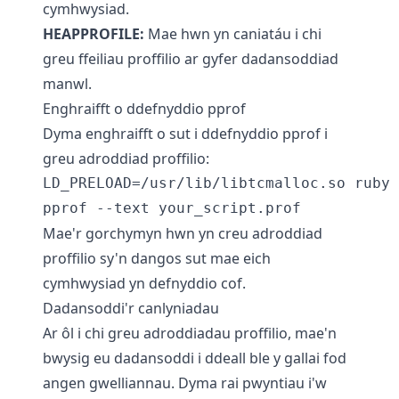
cymhwysiad.
HEAPPROFILE:
Mae hwn yn caniatáu i chi
greu ffeiliau proffilio ar gyfer dadansoddiad
manwl.
Enghraifft o ddefnyddio pprof
Dyma enghraifft o sut i ddefnyddio pprof i
greu adroddiad proffilio:
LD_PRELOAD=/usr/lib/libtcmalloc.so ruby 
Mae'r gorchymyn hwn yn creu adroddiad
proffilio sy'n dangos sut mae eich
cymhwysiad yn defnyddio cof.
Dadansoddi'r canlyniadau
Ar ôl i chi greu adroddiadau proffilio, mae'n
bwysig eu dadansoddi i ddeall ble y gallai fod
angen gwelliannau. Dyma rai pwyntiau i'w