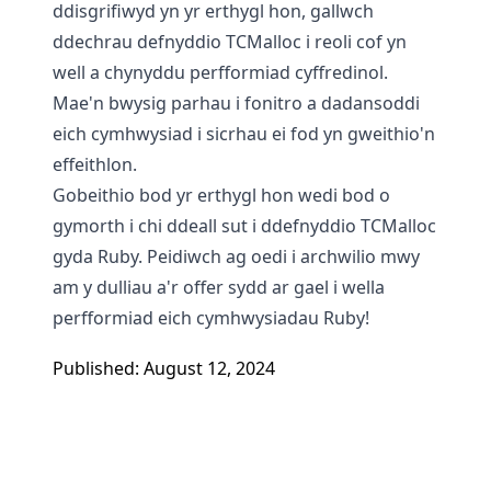
ddisgrifiwyd yn yr erthygl hon, gallwch
ddechrau defnyddio TCMalloc i reoli cof yn
well a chynyddu perfformiad cyffredinol.
Mae'n bwysig parhau i fonitro a dadansoddi
eich cymhwysiad i sicrhau ei fod yn gweithio'n
effeithlon.
Gobeithio bod yr erthygl hon wedi bod o
gymorth i chi ddeall sut i ddefnyddio TCMalloc
gyda Ruby. Peidiwch ag oedi i archwilio mwy
am y dulliau a'r offer sydd ar gael i wella
perfformiad eich cymhwysiadau Ruby!
Published: August 12, 2024