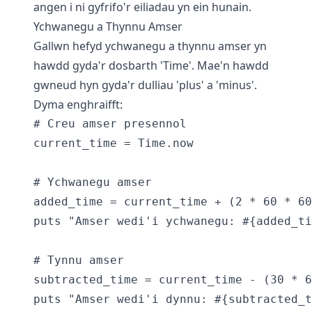
angen i ni gyfrifo'r eiliadau yn ein hunain.
Ychwanegu a Thynnu Amser
Gallwn hefyd ychwanegu a thynnu amser yn
hawdd gyda'r dosbarth 'Time'. Mae'n hawdd
gwneud hyn gyda'r dulliau 'plus' a 'minus'.
Dyma enghraifft:
# Creu amser presennol

current_time = Time.now

# Ychwanegu amser

added_time = current_time + (2 * 60 * 60
puts "Amser wedi'i ychwanegu: #{added_ti
# Tynnu amser

subtracted_time = current_time - (30 * 6