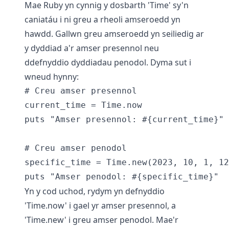
Mae Ruby yn cynnig y dosbarth 'Time' sy'n
caniatáu i ni greu a rheoli amseroedd yn
hawdd. Gallwn greu amseroedd yn seiliedig ar
y dyddiad a'r amser presennol neu
ddefnyddio dyddiadau penodol. Dyma sut i
wneud hynny:
# Creu amser presennol

current_time = Time.now

puts "Amser presennol: #{current_time}"

# Creu amser penodol

specific_time = Time.new(2023, 10, 1, 12
Yn y cod uchod, rydym yn defnyddio
'Time.now' i gael yr amser presennol, a
'Time.new' i greu amser penodol. Mae'r