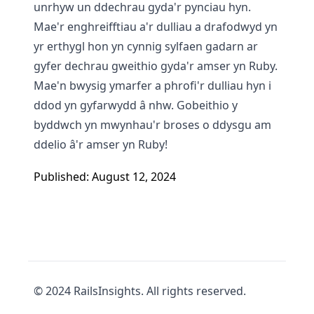
unrhyw un ddechrau gyda'r pynciau hyn.
Mae'r enghreifftiau a'r dulliau a drafodwyd yn
yr erthygl hon yn cynnig sylfaen gadarn ar
gyfer dechrau gweithio gyda'r amser yn Ruby.
Mae'n bwysig ymarfer a phrofi'r dulliau hyn i
ddod yn gyfarwydd â nhw. Gobeithio y
byddwch yn mwynhau'r broses o ddysgu am
ddelio â'r amser yn Ruby!
Published: August 12, 2024
© 2024 RailsInsights. All rights reserved.