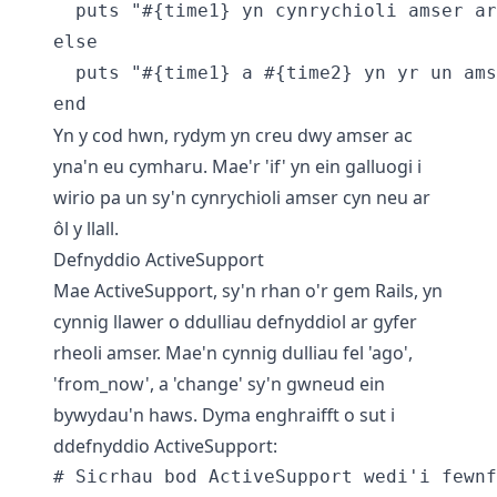
  puts "#{time1} yn cynrychioli amser ar
else

  puts "#{time1} a #{time2} yn yr un ams
Yn y cod hwn, rydym yn creu dwy amser ac
yna'n eu cymharu. Mae'r 'if' yn ein galluogi i
wirio pa un sy'n cynrychioli amser cyn neu ar
ôl y llall.
Defnyddio ActiveSupport
Mae ActiveSupport, sy'n rhan o'r gem Rails, yn
cynnig llawer o ddulliau defnyddiol ar gyfer
rheoli amser. Mae'n cynnig dulliau fel 'ago',
'from_now', a 'change' sy'n gwneud ein
bywydau'n haws. Dyma enghraifft o sut i
ddefnyddio ActiveSupport:
# Sicrhau bod ActiveSupport wedi'i fewnf