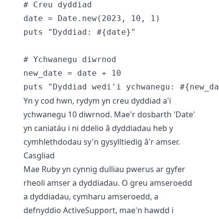
# Creu dyddiad

date = Date.new(2023, 10, 1)

puts "Dyddiad: #{date}"

# Ychwanegu diwrnod

new_date = date + 10

Yn y cod hwn, rydym yn creu dyddiad a'i
ychwanegu 10 diwrnod. Mae'r dosbarth 'Date'
yn caniatáu i ni ddelio â dyddiadau heb y
cymhlethdodau sy'n gysylltiedig â'r amser.
Casgliad
Mae Ruby yn cynnig dulliau pwerus ar gyfer
rheoli amser a dyddiadau. O greu amseroedd
a dyddiadau, cymharu amseroedd, a
defnyddio ActiveSupport, mae'n hawdd i