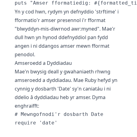
Yn y cod hwn, rydym yn defnyddio 'strftime' i
fformatio'r amser presennol i'r fformat
"blwyddyn-mis-diwrnod awr:myned". Mae'r
dull hwn yn hynod ddefnyddiol pan fydd
angen i ni ddangos amser mewn fformat
penodol.
Amseroedd a Dyddiadau
Mae'n bwysig deall y gwahaniaeth rhwng
amseroedd a dyddiadau. Mae Ruby hefyd yn
cynnig y dosbarth 'Date' sy'n caniatáu i ni
ddelio â dyddiadau heb yr amser. Dyma
enghraifft:
# Mewngofnodi'r dosbarth Date

require 'date'
