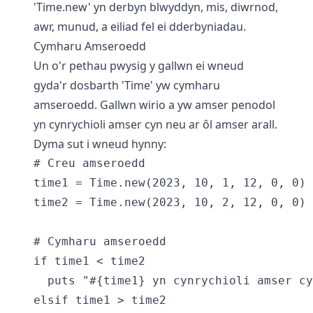
'Time.new' yn derbyn blwyddyn, mis, diwrnod,
awr, munud, a eiliad fel ei dderbyniadau.
Cymharu Amseroedd
Un o'r pethau pwysig y gallwn ei wneud
gyda'r dosbarth 'Time' yw cymharu
amseroedd. Gallwn wirio a yw amser penodol
yn cynrychioli amser cyn neu ar ôl amser arall.
Dyma sut i wneud hynny:
# Creu amseroedd

time1 = Time.new(2023, 10, 1, 12, 0, 0)

time2 = Time.new(2023, 10, 2, 12, 0, 0)

# Cymharu amseroedd

if time1 < time2

  puts "#{time1} yn cynrychioli amser cy
elsif time1 > time2
