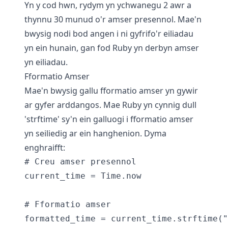
Yn y cod hwn, rydym yn ychwanegu 2 awr a
thynnu 30 munud o'r amser presennol. Mae'n
bwysig nodi bod angen i ni gyfrifo'r eiliadau
yn ein hunain, gan fod Ruby yn derbyn amser
yn eiliadau.
Fformatio Amser
Mae'n bwysig gallu fformatio amser yn gywir
ar gyfer arddangos. Mae Ruby yn cynnig dull
'strftime' sy'n ein galluogi i fformatio amser
yn seiliedig ar ein hanghenion. Dyma
enghraifft:
# Creu amser presennol

current_time = Time.now

# Fformatio amser

formatted_time = current_time.strftime("