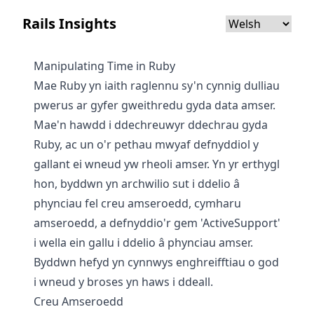
Rails Insights
Manipulating Time in Ruby
Mae Ruby yn iaith raglennu sy'n cynnig dulliau
pwerus ar gyfer gweithredu gyda data amser.
Mae'n hawdd i ddechreuwyr ddechrau gyda
Ruby, ac un o'r pethau mwyaf defnyddiol y
gallant ei wneud yw rheoli amser. Yn yr erthygl
hon, byddwn yn archwilio sut i ddelio â
phynciau fel creu amseroedd, cymharu
amseroedd, a defnyddio'r gem 'ActiveSupport'
i wella ein gallu i ddelio â phynciau amser.
Byddwn hefyd yn cynnwys enghreifftiau o god
i wneud y broses yn haws i ddeall.
Creu Amseroedd