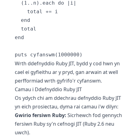
  (1..n).each do |i|

    total += i

  end

  total

end

Wrth ddefnyddio Ruby JIT, bydd y cod hwn yn
cael ei gyfieithu ar y pryd, gan arwain at well
perfformiad wrth gyfrifo'r cyfanswm.
Camau i Ddefnyddio Ruby JIT
Os ydych chi am ddechrau defnyddio Ruby JIT
yn eich prosiectau, dyma rai camau i'w dilyn:
Gwirio fersiwn Ruby:
Sicrhewch fod gennych
fersiwn Ruby sy'n cefnogi JIT (Ruby 2.6 neu
uwch).