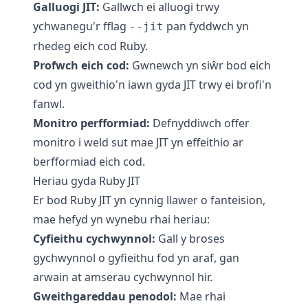
Galluogi JIT:
Gallwch ei alluogi trwy
ychwanegu'r fflag
pan fyddwch yn
--jit
rhedeg eich cod Ruby.
Profwch eich cod:
Gwnewch yn siŵr bod eich
cod yn gweithio'n iawn gyda JIT trwy ei brofi'n
fanwl.
Monitro perfformiad:
Defnyddiwch offer
monitro i weld sut mae JIT yn effeithio ar
berfformiad eich cod.
Heriau gyda Ruby JIT
Er bod Ruby JIT yn cynnig llawer o fanteision,
mae hefyd yn wynebu rhai heriau:
Cyfieithu cychwynnol:
Gall y broses
gychwynnol o gyfieithu fod yn araf, gan
arwain at amserau cychwynnol hir.
Gweithgareddau penodol:
Mae rhai