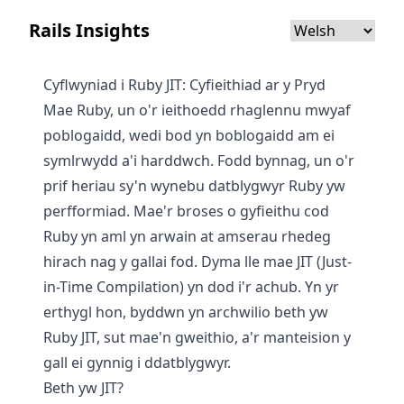
Rails Insights
Cyflwyniad i Ruby JIT: Cyfieithiad ar y Pryd
Mae Ruby, un o'r ieithoedd rhaglennu mwyaf
poblogaidd, wedi bod yn boblogaidd am ei
symlrwydd a'i harddwch. Fodd bynnag, un o'r
prif heriau sy'n wynebu datblygwyr Ruby yw
perfformiad. Mae'r broses o gyfieithu cod
Ruby yn aml yn arwain at amserau rhedeg
hirach nag y gallai fod. Dyma lle mae JIT (Just-
in-Time Compilation) yn dod i'r achub. Yn yr
erthygl hon, byddwn yn archwilio beth yw
Ruby JIT, sut mae'n gweithio, a'r manteision y
gall ei gynnig i ddatblygwyr.
Beth yw JIT?