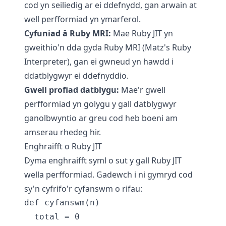
cod yn seiliedig ar ei ddefnydd, gan arwain at
well perfformiad yn ymarferol.
Cyfuniad â Ruby MRI:
Mae Ruby JIT yn
gweithio'n dda gyda Ruby MRI (Matz's Ruby
Interpreter), gan ei gwneud yn hawdd i
ddatblygwyr ei ddefnyddio.
Gwell profiad datblygu:
Mae'r gwell
perfformiad yn golygu y gall datblygwyr
ganolbwyntio ar greu cod heb boeni am
amserau rhedeg hir.
Enghraifft o Ruby JIT
Dyma enghraifft syml o sut y gall Ruby JIT
wella perfformiad. Gadewch i ni gymryd cod
sy'n cyfrifo'r cyfanswm o rifau:
def cyfanswm(n)

  total = 0
