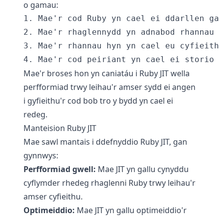
o gamau:
1. Mae'r cod Ruby yn cael ei ddarllen ga
2. Mae'r rhaglennydd yn adnabod rhannau 
3. Mae'r rhannau hyn yn cael eu cyfieith
Mae'r broses hon yn caniatáu i Ruby JIT wella
perfformiad trwy leihau'r amser sydd ei angen
i gyfieithu'r cod bob tro y bydd yn cael ei
redeg.
Manteision Ruby JIT
Mae sawl mantais i ddefnyddio Ruby JIT, gan
gynnwys:
Perfformiad gwell:
Mae JIT yn gallu cynyddu
cyflymder rhedeg rhaglenni Ruby trwy leihau'r
amser cyfieithu.
Optimeiddio:
Mae JIT yn gallu optimeiddio'r