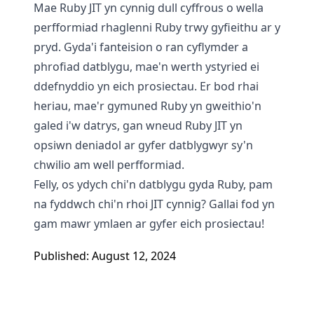
Mae Ruby JIT yn cynnig dull cyffrous o wella
perfformiad rhaglenni Ruby trwy gyfieithu ar y
pryd. Gyda'i fanteision o ran cyflymder a
phrofiad datblygu, mae'n werth ystyried ei
ddefnyddio yn eich prosiectau. Er bod rhai
heriau, mae'r gymuned Ruby yn gweithio'n
galed i'w datrys, gan wneud Ruby JIT yn
opsiwn deniadol ar gyfer datblygwyr sy'n
chwilio am well perfformiad.
Felly, os ydych chi'n datblygu gyda Ruby, pam
na fyddwch chi'n rhoi JIT cynnig? Gallai fod yn
gam mawr ymlaen ar gyfer eich prosiectau!
Published: August 12, 2024