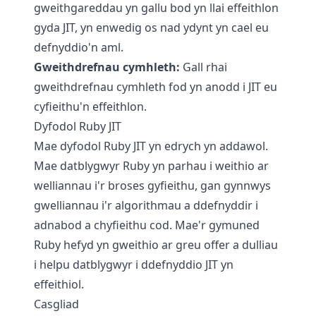
gweithgareddau yn gallu bod yn llai effeithlon
gyda JIT, yn enwedig os nad ydynt yn cael eu
defnyddio'n aml.
Gweithdrefnau cymhleth:
Gall rhai
gweithdrefnau cymhleth fod yn anodd i JIT eu
cyfieithu'n effeithlon.
Dyfodol Ruby JIT
Mae dyfodol Ruby JIT yn edrych yn addawol.
Mae datblygwyr Ruby yn parhau i weithio ar
welliannau i'r broses gyfieithu, gan gynnwys
gwelliannau i'r algorithmau a ddefnyddir i
adnabod a chyfieithu cod. Mae'r gymuned
Ruby hefyd yn gweithio ar greu offer a dulliau
i helpu datblygwyr i ddefnyddio JIT yn
effeithiol.
Casgliad