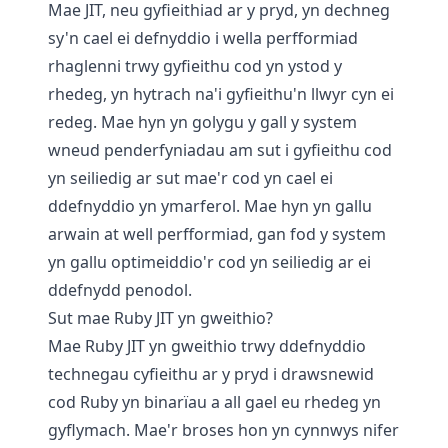
Mae JIT, neu gyfieithiad ar y pryd, yn dechneg
sy'n cael ei defnyddio i wella perfformiad
rhaglenni trwy gyfieithu cod yn ystod y
rhedeg, yn hytrach na'i gyfieithu'n llwyr cyn ei
redeg. Mae hyn yn golygu y gall y system
wneud penderfyniadau am sut i gyfieithu cod
yn seiliedig ar sut mae'r cod yn cael ei
ddefnyddio yn ymarferol. Mae hyn yn gallu
arwain at well perfformiad, gan fod y system
yn gallu optimeiddio'r cod yn seiliedig ar ei
ddefnydd penodol.
Sut mae Ruby JIT yn gweithio?
Mae Ruby JIT yn gweithio trwy ddefnyddio
technegau cyfieithu ar y pryd i drawsnewid
cod Ruby yn binarïau a all gael eu rhedeg yn
gyflymach. Mae'r broses hon yn cynnwys nifer